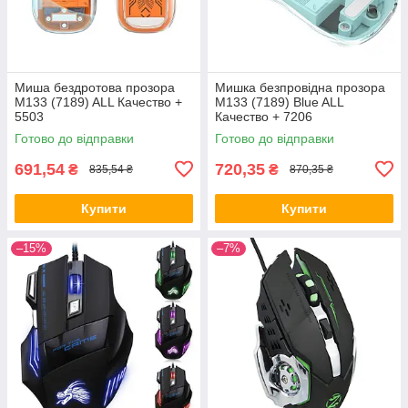
Миша бездротова прозора
Мишка безпровідна прозора
M133 (7189) ALL Качество +
M133 (7189) Blue ALL
5503
Качество + 7206
Готово до відправки
Готово до відправки
691,54
720,35
₴
₴
835,54 ₴
870,35 ₴
Купити
Купити
–15%
–7%