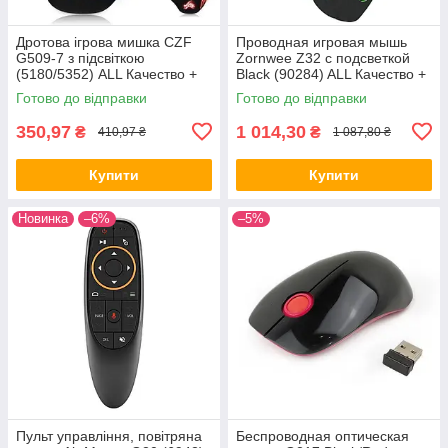
Дротова ігрова мишка CZF
Проводная игровая мышь
G509-7 з підсвіткою
Zornwee Z32 с подсветкой
(5180/5352) ALL Качество +
Black (90284) ALL Качество +
8281
1229
Готово до відправки
Готово до відправки
350,97
1 014,30
₴
₴
410,97 ₴
1 087,80 ₴
Купити
Купити
Новинка
–6%
–5%
Пульт управління, повітряна
Беспроводная оптическая