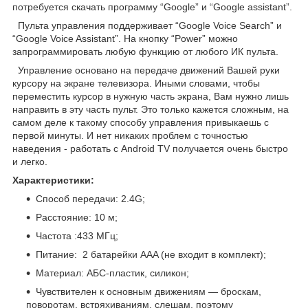
потребуется скачать программу “Google” и “Google assistant”.
Пульта управления поддерживает “Google Voice Search” и
“Google Voice Assistant”. На кнопку “Power” можно
запрограммировать любую функцию от любого ИК пульта.
Управление основано на передаче движений Вашей руки
курсору на экране телевизора. Иными словами, чтобы
переместить курсор в нужную часть экрана, Вам нужно лишь
направить в эту часть пульт. Это только кажется сложным, на
самом деле к такому способу управления привыкаешь с
первой минуты. И нет никаких проблем с точностью
наведения - работать с Android TV получается очень быстро
и легко.
Характеристики:
Способ передачи: 2.4G;
Расстояние: 10 м;
Частота :433 МГц;
Питание: 2 батарейки AAA (не входит в комплект);
Материал: АБС-пластик, силикон;
Чувствителен к основным движениям — броскам,
поворотам, встряхиваниям, слешам, поэтому