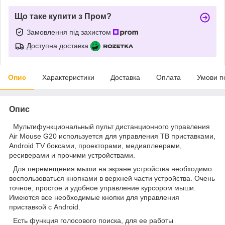
Що таке купити з Пром?
Замовлення під захистом
Доступна доставка
Опис
Характеристики
Доставка
Оплата
Умови п
Опис
Мультифункциональный пульт дистанционного управления
Air Mouse G20 используется для управления ТВ приставками,
Android TV боксами, проекторами, медиаплеерами,
ресиверами и прочими устройствами.
Для перемещения мыши на экране устройства необходимо
воспользоваться кнопками в верхней части устройства. Очень
точное, простое и удобное управление курсором мыши.
Имеются все необходимые кнопки для управления
приставкой с Android.
Есть функция голосового поиска, для ее работы