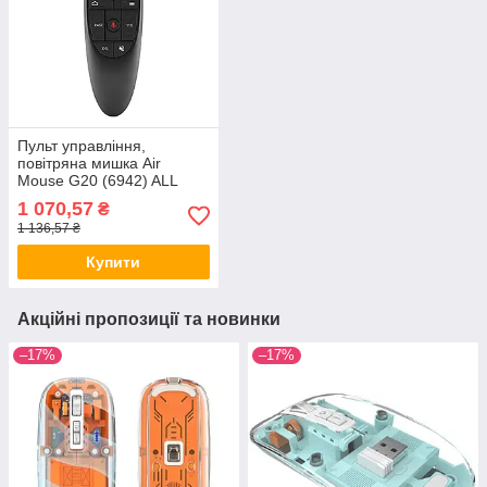
Пульт управління,
повітряна мишка Air
Mouse G20 (6942) ALL
Качество + 317
1 070,57
₴
1 136,57 ₴
Купити
Акційні пропозиції та новинки
–17%
–17%