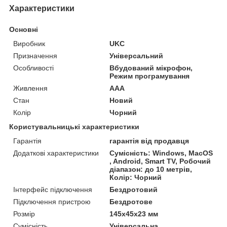
Характеристики
Основні
Виробник
UKC
Призначення
Універсальний
Особливості
Вбудований мікрофон,
Режим програмування
Живлення
AAA
Стан
Новий
Колір
Чорний
Користувальницькі характеристики
Гарантія
гарантія від продавця
Додаткові характеристики
Сумісність: Windows, MacOS
, Android, Smart TV, Робочий
діапазон: до 10 метрів,
Колір: Чорний
Інтерфейс підключення
Бездротовий
Підключення пристрою
Бездротове
Розмір
145х45х23 мм
Сумісність
Універсальна