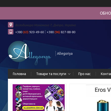
ОБНО
Володимира Мономаха 7, Дніпро, Україна
+380
(63)
920-49-60
+380
(96)
827-88-80
Allegoriya
Головна
Товари та послуги
Про нас
Конта