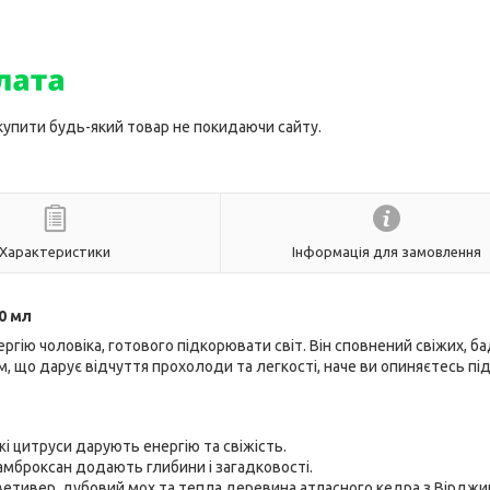
 купити будь-який товар не покидаючи сайту.
Характеристики
Інформація для замовлення
0 мл
ергію чоловіка, готового підкорювати світ. Він сповнений свіжих, ба
, що дарує відчуття прохолоди та легкості, наче ви опиняєтесь пі
жі цитруси дарують енергію та свіжість.
амброксан додають глибини і загадковості.
етивер, дубовий мох та тепла деревина атласного кедра з Вірджин