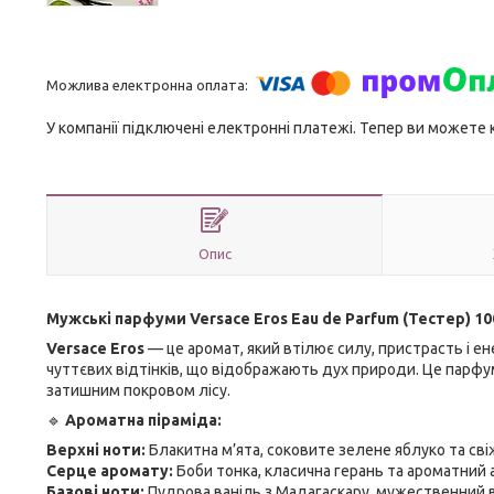
У компанії підключені електронні платежі. Тепер ви можете
Опис
Мужські парфуми Versace Eros Eau de Parfum (Тестер) 10
Versace Eros
— це аромат, який втілює силу, пристрасть і ен
чуттєвих відтінків, що відображають дух природи. Це парфум
затишним покровом лісу.
🔹
Ароматна піраміда:
Верхні ноти:
Блакитна м’ята, соковите зелене яблуко та сві
Серце аромату:
Боби тонка, класична герань та ароматний 
Базові ноти:
Пудрова ваніль з Мадагаскару, мужественний в