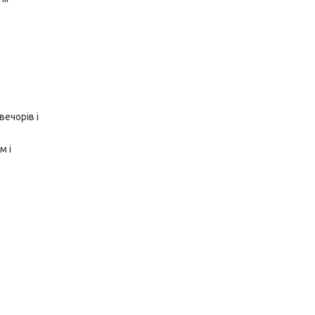
вечорів і
м і