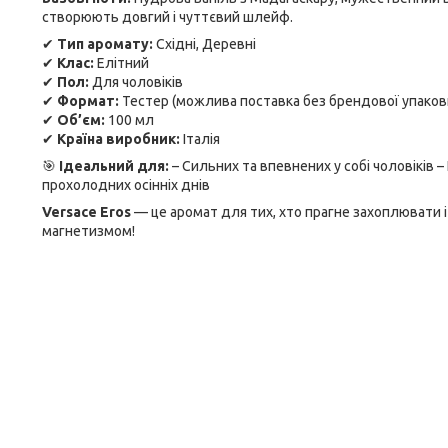
створюють довгий і чуттєвий шлейф.
✔
Тип аромату:
Східні, Деревні
✔
Клас:
Елітний
✔
Пол:
Для чоловіків
✔
Формат:
Тестер (можлива поставка без брендової упаковк
✔
Об’єм:
100 мл
✔
Країна виробник:
Італія
🎯
Ідеальний для:
– Сильних та впевнених у собі чоловіків –
прохолодних осінніх днів
Versace Eros
— це аромат для тих, хто прагне захоплювати і
магнетизмом!