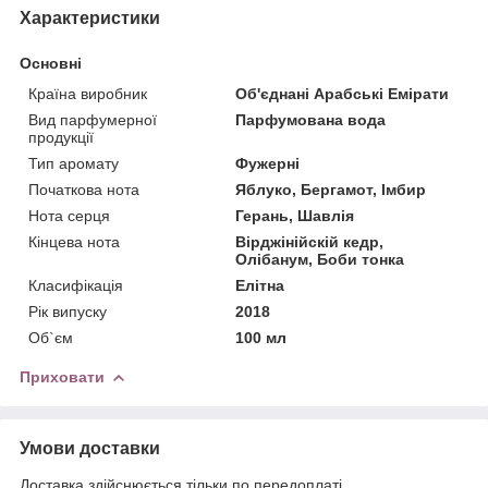
Характеристики
Основні
Країна виробник
Об'єднані Арабські Емірати
Вид парфумерної
Парфумована вода
продукції
Тип аромату
Фужерні
Початкова нота
Яблуко, Бергамот, Імбир
Нота серця
Герань, Шавлія
Кінцева нота
Вірджінійскій кедр,
Олібанум, Боби тонка
Класифікація
Елітна
Рік випуску
2018
Об`єм
100 мл
Приховати
Умови доставки
Доставка здійснюється тільки по передоплаті.