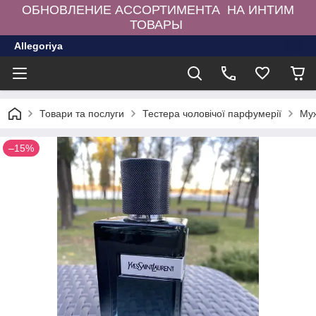
ОБНОВЛЕНИЕ АССОРТИМЕНТА НА ИНТИМ
ТОВАРЫ
Allegoriya
Товари та послуги
Тестера чоловічої парфумерії
Муж
–15%