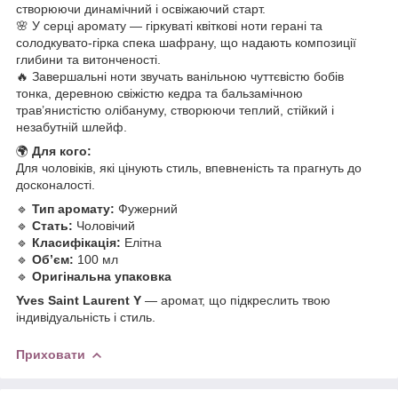
створюючи динамічний і освіжаючий старт.
🌸 У серці аромату — гіркуваті квіткові ноти герані та
солодкувато-гірка спека шафрану, що надають композиції
глибини та витонченості.
🔥 Завершальні ноти звучать ванільною чуттєвістю бобів
тонка, деревною свіжістю кедра та бальзамічною
трав’янистістю олібануму, створюючи теплий, стійкий і
незабутній шлейф.
🌍
Для кого:
Для чоловіків, які цінують стиль, впевненість та прагнуть до
досконалості.
🔹
Тип аромату:
Фужерний
🔹
Стать:
Чоловічий
🔹
Класифікація:
Елітна
🔹
Обʼєм:
100 мл
🔹
Оригінальна упаковка
Yves Saint Laurent Y
— аромат, що підкреслить твою
індивідуальність і стиль.
Приховати