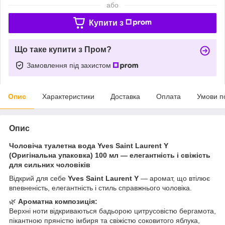
або
Купити з
Що таке купити з Пром?
Замовлення під захистом
Опис
Характеристики
Доставка
Оплата
Умови п
Опис
Чоловіча туалетна вода Yves Saint Laurent Y
(Оригінальна упаковка) 100 мл — елегантність і свіжість
для сильних чоловіків
Відкрий для себе
Yves Saint Laurent Y
— аромат, що втілює
впевненість, елегантність і стиль справжнього чоловіка.
🌿
Ароматна композиція:
Верхні ноти відкриваються бадьорою цитрусовістю бергамота,
пікантною пряністю імбиря та свіжістю соковитого яблука,