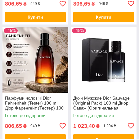
806,65
806,65
₴
₴
949 ₴
949 ₴
Купити
Купити
–15%
–15%
Парфуми чоловічі Dior
Духи Мужские Dior Sauvage
Fahrenheit (Tester) 100 ml
(Original Pack) 100 ml Диор
Діор Фаренгейт (Тестер) 100
Саваж (Оригинальная
мл all К
Упаковка) 100 мл all К
Готово до відправки
Готово до відправки
806,65
1 023,40
₴
₴
949 ₴
1 204 ₴