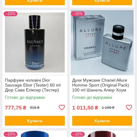
Купити
Купити
–15%
–15%
Парфуми чоловічі Dior
Духи Мужские Chanel Allure
Sauvage Elixir (Tester) 60 ml
Homme Sport (Original Pack)
Діор Сава Еліксир (Тестер)
100 ml Шанель Алюр Хоум
60 мл all К
Спорт (Оригинал Упаковк)
Готово до відправки
Готово до відправки
100 мл
777,75
1 011,50
₴
₴
915 ₴
1 190 ₴
Купити
Купити
–15%
–15%