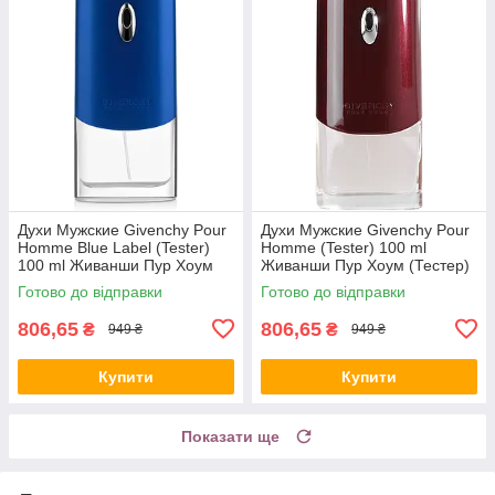
Духи Мужские Givenchy Pour
Духи Мужские Givenchy Pour
Homme Blue Label (Tester)
Homme (Tester) 100 ml
100 ml Живанши Пур Хоум
Живанши Пур Хоум (Тестер)
Блю Лейбл (Тестер) 100 мл
100 мл all К
Готово до відправки
Готово до відправки
all К
806,65
806,65
₴
₴
949 ₴
949 ₴
Купити
Купити
Показати ще