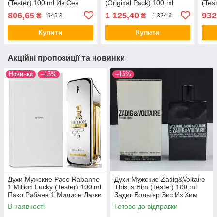
(Tester) 100 ml Ив Сен
(Original Pack) 100 ml
(Tes
Лоран Ла Нуит Интенс
Версаче Ерос
Лора
806,65
1 125,40
932
₴
₴
949 ₴
1 324 ₴
(Тестер) 100 мл
(Оригинальная Упаковка)
all К
100 мл all
Купити
Купити
Акційні пропозиції та новинки
Новинка
–15%
–15%
Духи Мужские Paco Rabanne
Духи Мужские Zadig&Voltaire
1 Million Lucky (Tester) 100 ml
This is Him (Tester) 100 ml
Пако Рабане 1 Милион Лакки
Задиг Вольтер Зис Из Хим
(Тестер) 100 мл all К
(Тестер) 100 мл all К
В наявності
Готово до відправки