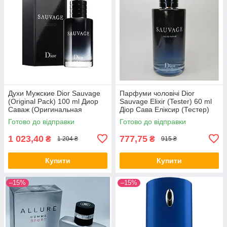
Духи Мужские Dior Sauvage
Парфуми чоловічі Dior
(Original Pack) 100 ml Диор
Sauvage Elixir (Tester) 60 ml
Саваж (Оригинальная
Діор Сава Еліксир (Тестер)
Упаковка) 100 мл all К
60 мл all К
Готово до відправки
Готово до відправки
1 023,40
777,75
₴
₴
1 204 ₴
915 ₴
Купити
Купити
–15%
–15%