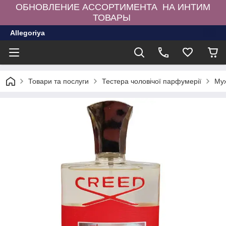
ОБНОВЛЕНИЕ АССОРТИМЕНТА НА ИНТИМ
ТОВАРЫ
Allegoriya
Товари та послуги
Тестера чоловічої парфумерії
Муж