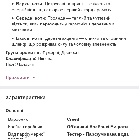
Верхні ноти:
Цитрусові та пряні — свіжість та
енергійність, що створює перший акорд аромату.
Середні ноти:
Троянда — теплий та чуттєвий
відтінок, який переходить у гармонію з деревними
мотивами.
Базові ноти:
Деревні акценти — стійкий та спокійний
шлейф, що розкриває силу та чоловічу впевненість.
Групи ароматів:
Фужерні, Древесні
Класифікація:
Нішева
Пол:
Чоловічі
Приховати
Характеристики
Основні
Виробник
Creed
Країна виробник
Об'єднані Арабські Емірати
Вид парфумерної
Тестер - Парфумована вода
продукції