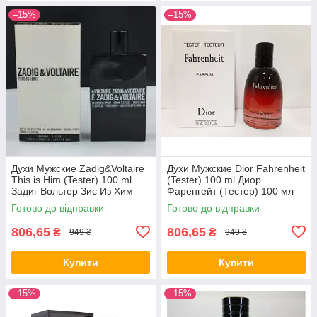
–15%
–15%
Духи Мужские Zadig&Voltaire
Духи Мужские Dior Fahrenheit
This is Him (Tester) 100 ml
(Tester) 100 ml Диор
Задиг Вольтер Зис Из Хим
Фаренгейт (Тестер) 100 мл
(Тестер) 100 мл all К
all К
Готово до відправки
Готово до відправки
806,65
806,65
₴
₴
949 ₴
949 ₴
Купити
Купити
–15%
–15%