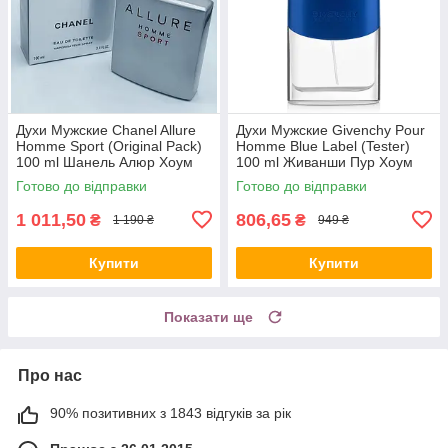
Духи Мужские Chanel Allure
Духи Мужские Givenchy Pour
Homme Sport (Original Pack)
Homme Blue Label (Tester)
100 ml Шанель Алюр Хоум
100 ml Живанши Пур Хоум
Спорт (Оригинал Упаковк)
Блю Лейбл (Тестер) 100 мл
Готово до відправки
Готово до відправки
100 мл
all К
1 011,50
806,65
₴
₴
1 190 ₴
949 ₴
Купити
Купити
Показати ще
Про нас
90% позитивних з 1843 відгуків за рік