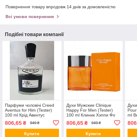
Повернення товару впродовж 14 днів за домовленістю
Всі умови повернення
Подібні товари компанії
Парфуми чоловічі Creed
Духи Мужские Clinique
Духи
Aventus for Him (Tester)
Happy For Men (Tester)
Pour
100 ml Крід Авентус
100 ml Клиник Хэппи Фо
ml В
(Тестер) 100 мл all К
Мэн (Тестер) 100 мл all К
(Тес
806,65
806,65
806
₴
₴
949 ₴
949 ₴
Купити
Купити