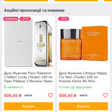
Акційні пропозиції та новинки
Новинка
–15%
–15%
Духи Мужские Paco Rabanne
Духи Мужские Clinique Happy
1 Million Lucky (Tester) 100 ml
For Men (Tester) 100 ml
Пако Рабане 1 Милион Лакки
Клиник Хэппи Фо Мэн
(Тестер) 100 мл all К
(Тестер) 100 мл all К
В наявності
Готово до відправки
806,65
806,65
₴
₴
949 ₴
949 ₴
Купити
Купити