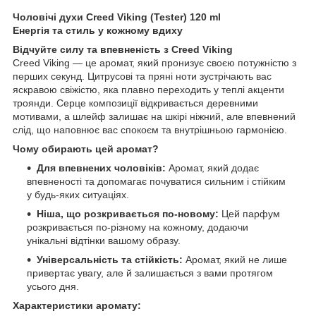
Чоловічі духи Creed Viking (Tester) 120 ml
Енергія та стиль у кожному вдиху
Відчуйте силу та впевненість з Creed Viking
Creed Viking — це аромат, який пронизує своєю потужністю з
перших секунд. Цитрусові та пряні ноти зустрічають вас
яскравою свіжістю, яка плавно переходить у теплі акценти
троянди. Серце композиції відкривається деревними
мотивами, а шлейф залишає на шкірі ніжний, але впевнений
слід, що наповнює вас спокоєм та внутрішньою гармонією.
Чому обирають цей аромат?
Для впевнених чоловіків:
Аромат, який додає
впевненості та допомагає почуватися сильним і стійким
у будь-яких ситуаціях.
Ніша, що розкривається по-новому:
Цей парфум
розкривається по-різному на кожному, додаючи
унікальні відтінки вашому образу.
Універсальність та стійкість:
Аромат, який не лише
привертає увагу, але й залишається з вами протягом
усього дня.
Характеристики аромату: