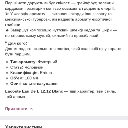
Перші ноти дарують вибух свіжості — грейпфрут, зелений
кардамон і розмарин миттєво освіжають і додають енергії.
💫 У «серці» аромату — витончені акорди іланг-ілангу та
мексиканської туберози, які надають аромату екзотичної
глибини.
🔥 Завершує композицію чуттєвий шлейф кедра та шкіри —
по-справжньому мужній, сильний та привабливий.
🕴
Для кого:
Для молодого, стильного чоловіка, який знає собі ціну і прагне
бути першим.
🔹
Тип аромату:
Фужерний
🔹
Стать:
Чоловічий
🔹
Класифікація:
Елітна
🔹
Обʼєм:
100 мл
🔹
Оригінальне пакування
Lacoste Eau De L.12.12 Blanc
— твій характер, твій стиль,
твій аромат.
Приховати
Характеристики