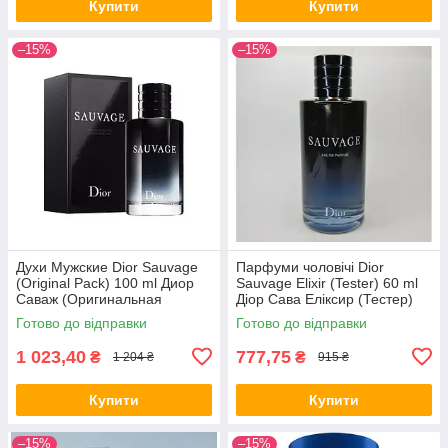
Купити
Купити
–15%
–15%
Духи Мужские Dior Sauvage
Парфуми чоловічі Dior
(Original Pack) 100 ml Диор
Sauvage Elixir (Tester) 60 ml
Саваж (Оригинальная
Діор Сава Еліксир (Тестер)
Упаковка) 100 мл all К
60 мл all К
Готово до відправки
Готово до відправки
1 023,40
777,75
₴
₴
1 204 ₴
915 ₴
Купити
Купити
–15%
–15%