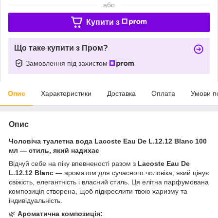
або
Купити з
Що таке купити з Пром?
Замовлення під захистом
Опис
Характеристики
Доставка
Оплата
Умови п
Опис
Чоловіча туалетна вода Lacoste Eau De L.12.12 Blanc 100
мл — стиль, який надихає
Відчуй себе на піку впевненості разом з
Lacoste Eau De
L.12.12 Blanc
— ароматом для сучасного чоловіка, який цінує
свіжість, елегантність і власний стиль. Ця елітна парфумована
композиція створена, щоб підкреслити твою харизму та
індивідуальність.
🌿
Ароматична композиція: