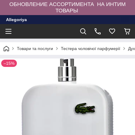
ОБНОВЛЕНИЕ АССОРТИМЕНТА НА ИНТИМ
ТОВАРЫ
Allegoriya
Товари та послуги
Тестера чоловічої парфумерії
Дух
–15%