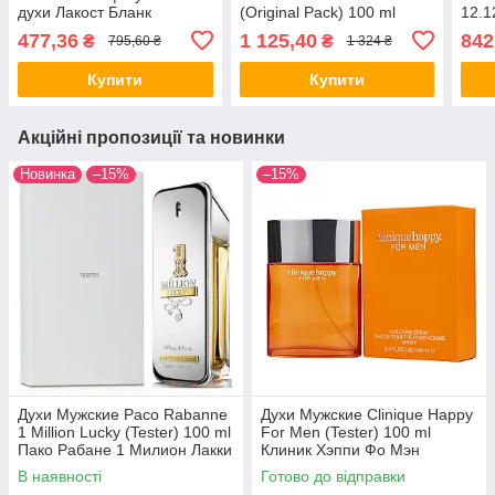
духи Лакост Бланк
(Original Pack) 100 ml
12.1
Версаче Ерос
(дин
477,36
1 125,40
842
₴
₴
795,60 ₴
1 324 ₴
(Оригинальная Упаковка)
фуж
100 мл all
Купити
Купити
Акційні пропозиції та новинки
Новинка
–15%
–15%
Духи Мужские Paco Rabanne
Духи Мужские Clinique Happy
1 Million Lucky (Tester) 100 ml
For Men (Tester) 100 ml
Пако Рабане 1 Милион Лакки
Клиник Хэппи Фо Мэн
(Тестер) 100 мл all К
(Тестер) 100 мл all К
В наявності
Готово до відправки