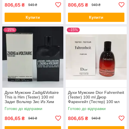
806,65
806,65
₴
₴
949 ₴
949 ₴
Купити
Купити
–15%
–15%
Духи Мужские Zadig&Voltaire
Духи Мужские Dior Fahrenheit
This is Him (Tester) 100 ml
(Tester) 100 ml Диор
Задиг Вольтер Зис Из Хим
Фаренгейт (Тестер) 100 мл
(Тестер) 100 мл all К
all К
Готово до відправки
Готово до відправки
806,65
806,65
₴
₴
949 ₴
949 ₴