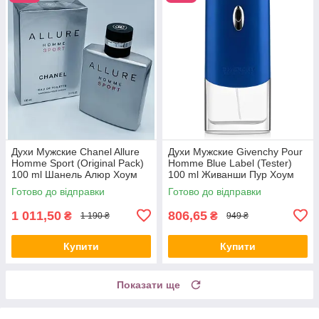
Духи Мужские Chanel Allure
Духи Мужские Givenchy Pour
Homme Sport (Original Pack)
Homme Blue Label (Tester)
100 ml Шанель Алюр Хоум
100 ml Живанши Пур Хоум
Спорт (Оригинал Упаковк)
Блю Лейбл (Тестер) 100 мл
Готово до відправки
Готово до відправки
100 мл
all К
1 011,50
806,65
₴
₴
1 190 ₴
949 ₴
Купити
Купити
Показати ще