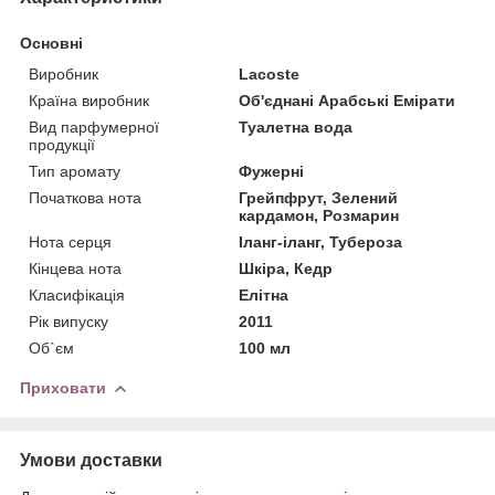
Основні
Виробник
Lacoste
Країна виробник
Об'єднані Арабські Емірати
Вид парфумерної
Туалетна вода
продукції
Тип аромату
Фужерні
Початкова нота
Грейпфрут, Зелений
кардамон, Розмарин
Нота серця
Іланг-іланг, Тубероза
Кінцева нота
Шкіра, Кедр
Класифікація
Елітна
Рік випуску
2011
Об`єм
100 мл
Приховати
Умови доставки