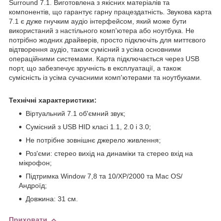
Surround 7.1. Виготовлена ​​з якісних матеріалів та
компонентів, що гарантує гарну працездатність. Звукова карта
7.1 є дуже гнучким аудіо інтерфейсом, який може бути
використаний з настільного комп'ютера або ноутбука. Не
потрібно жодних драйверів, просто підключіть для миттєвого
відтворення аудіо, також сумісний з усіма основними
операційними системами. Карта підключається через USB
порт, що забезпечує зручність в експлуатації, а також
сумісність із усіма сучасними комп'ютерами та ноутбуками.
Технічні характеристики:
Віртуальний 7.1 об'ємний звук;
Сумісний з USB HID класі 1.1, 2.0 і 3.0;
Не потрібне зовнішнє джерело живлення;
Роз'єми: стерео вихід на динаміки та стерео вхід на
мікрофон;
Підтримка Window 7,8 та 10/XP/2000 та Mac OS/
Андроїд;
Довжина: 31 см.
Приховати