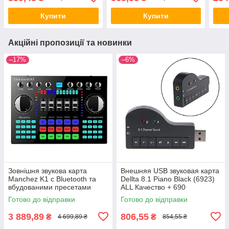
Купити
Купити
Акційні пропозиції та новинки
–17%
–6%
Зовнішня звукова карта
Внешняя USB звуковая карта
Manchez K1 c Bluetooth та
Dellta 8.1 Piano Black (6923)
вбудованими пресетами
ALL Качество + 690
Black ALL Качество + 1351
Готово до відправки
Готово до відправки
3 889,89
806,55
₴
₴
4 699,89 ₴
854,55 ₴