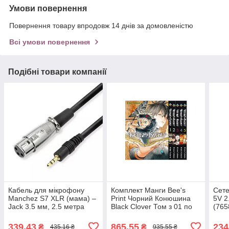
Умови повернення
Повернення товару впродовж 14 днів за домовленістю
Всі умови повернення
Подібні товари компанії
Кабель для мікрофону
Комплект Манги Bee's
Сете
Manchez S7 XLR (мама) –
Print Чорний Конюшина
5V 2
Jack 3.5 мм, 2.5 метра
Black Clover Том з 01 по
(765
ALL Качество + 2562
05 російською мовою BP
BCSET 02
339,43
865,55
234
₴
₴
435,16 ₴
935,55 ₴