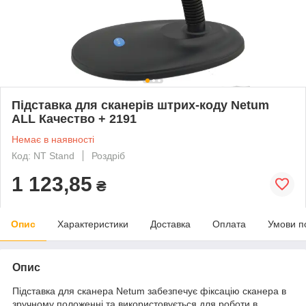
Підставка для сканерів штрих-коду Netum
ALL Качество + 2191
Немає в наявності
Код: NT Stand
Роздріб
1 123,85
₴
Опис
Характеристики
Доставка
Оплата
Умови п
Опис
Підставка для сканера Netum забезпечує фіксацію сканера в
зручному положенні та використовується для роботи в