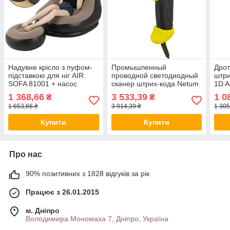
Надувне крісло з пуфом-
Промышленный
Дрот
підставкою для ніг AIR
проводной светодиодный
штри
SOFA 81001 + насос
сканер штрих-кода Netum
1D A
(9233) ALL Качество +
I3 USB 1D ALL Качество +
1 368,66
3 533,39
1 0
₴
₴
5589
1005
1 653,66 ₴
3 914,39 ₴
1 305
Купити
Купити
Про нас
90% позитивних з 1828 відгуків за рік
Працює з 26.01.2015
м. Дніпро
Володимира Мономаха 7, Дніпро, Україна