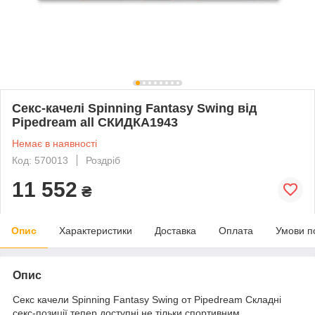
Секс-качелі Spinning Fantasy Swing від
Pipedream all СКИДКА1943
Немає в наявності
Код: 570013
Роздріб
11 552
₴
Опис
Характеристики
Доставка
Оплата
Умови п
Опис
Секс качели Spinning Fantasy Swing от Pipedream Складні
секс-позиції тепер доступні не тільки спортивним