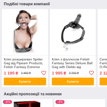
Подібні товари компанії
Кляп розширювач Spider
Кляп з фаллосом Fetish
Сили
Gag від Pipeam Products,
Fantasy Series Deluxe Ball
Fant
Fetish Fantasy Extreme
Gag with Dieldo від
O-Ri
Collection all СКІДКА all
Pipedream Products all
Prod
1 195
1 995
2 1
₴
₴
1 442 ₴
2 242 ₴
СКИДКА57
СКІДКА all СКИДКА2130
СКИ
Купити
Купити
Акційні пропозиції та новинки
–6%
–4%