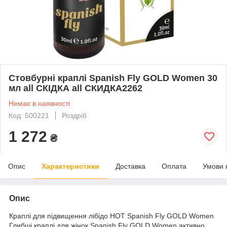
Стовбурні краплі Spanish Fly GOLD Women 30
мл all СКІДКА all СКИДКА2262
Немає в наявності
Код: 500221
Роздріб
1 272
₴
Опис
Характеристики
Доставка
Оплата
Умови 
Опис
Краплі для підвищення лібідо HOT Spanish Fly GOLD Women
Глибші краплі для жінок Spanish Fly GOLD Women активно