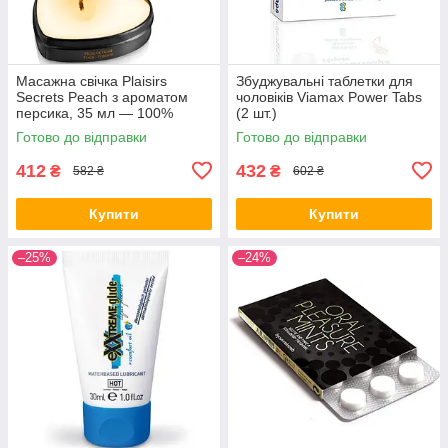
Масажна свічка Plaisirs
Збуджувальні таблетки для
Secrets Peach з ароматом
чоловіків Viamax Power Tabs
персика, 35 мл — 100%
(2 шт.)
натуральний рослинний віск,
Готово до відправки
Готово до відправки
термо-масло, безпечна
температу
412
432
₴
₴
582 ₴
602 ₴
Купити
Купити
–25%
–24%