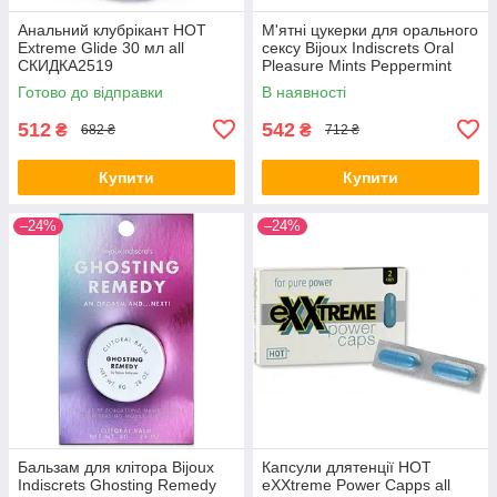
Анальний клубрікант HOT
М'ятні цукерки для орального
Extreme Glide 30 мл all
сексу Bijoux Indiscrets Oral
СКИДКА2519
Pleasure Mints Peppermint
Готово до відправки
В наявності
512
542
₴
₴
682 ₴
712 ₴
Купити
Купити
–24%
–24%
Бальзам для клітора Bijoux
Капсули длятенції HOT
Indiscrets Ghosting Remedy
eXXtreme Power Capps all