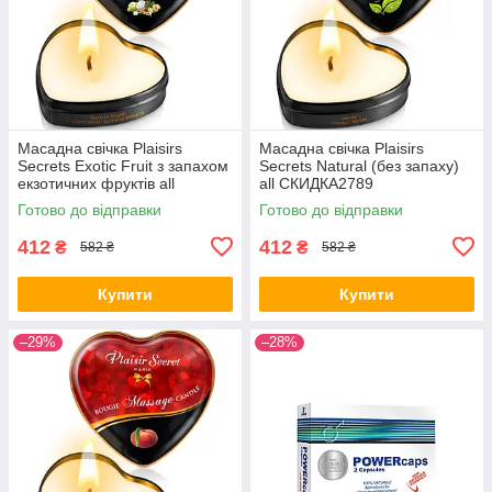
Масадна свічка Plaisirs
Масадна свічка Plaisirs
Secrets Exotic Fruit з запахом
Secrets Natural (без запаху)
екзотичних фруктів all
all СКИДКА2789
СКИДКА2786
Готово до відправки
Готово до відправки
412
412
₴
₴
582 ₴
582 ₴
Купити
Купити
–29%
–28%