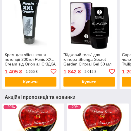
Крем для збільшення
"Кідковий гель" для
Спр
потенції 200мл Penis XXL
клітора Shunga Secret
чоло
Cream від Orion all СКІДКА
Garden Clitoral Gel 30 мл
Twil
all СКИДКА91
all СКІДКА all СКИДКА2308
15 м
1 405
1 842
1 2
₴
₴
1 655 ₴
2 012 ₴
СКИ
Купити
Купити
Акційні пропозиції та новинки
–29%
–29%