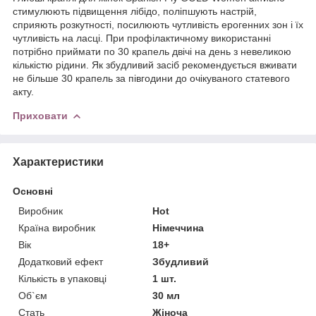
стимулюють підвищення лібідо, поліпшують настрій,
сприяють розкутності, посилюють чутливість ерогенних зон і їх
чутливість на ласці. При профілактичному використанні
потрібно приймати по 30 крапель двічі на день з невеликою
кількістю рідини. Як збудливий засіб рекомендується вживати
не більше 30 крапель за півгодини до очікуваного статевого
акту.
Приховати
Характеристики
Основні
Виробник
Hot
Країна виробник
Німеччина
Вік
18+
Додатковий ефект
Збудливий
Кількість в упаковці
1 шт.
Об`єм
30 мл
Стать
Жіноча