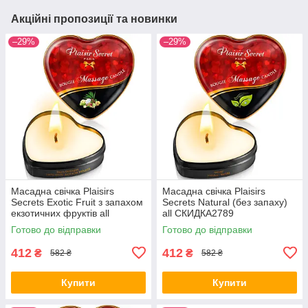
Акційні пропозиції та новинки
–29%
–29%
Масадна свічка Plaisirs
Масадна свічка Plaisirs
Secrets Exotic Fruit з запахом
Secrets Natural (без запаху)
екзотичних фруктів all
all СКИДКА2789
СКИДКА2786
Готово до відправки
Готово до відправки
412
412
₴
₴
582 ₴
582 ₴
Купити
Купити