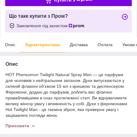
Що таке купити з Пром?
Замовлення під захистом
Опис
Характеристики
Доставка
Оплата
Умови 
Опис
HOT Phereomon Twilight Natural Spray Men — це парфуми
для чоловіків з нейтральним запахом. Духи випускаються у
скляній флаконі об’ємом 15 мл з кришкою та диспенсером.
Феромони, додані до парфумів, роблять вас фізично
привабливішими в очах протилежної статі. Ви відчуватимете
велику жіночу увагу і впевненість у собі. Духи з феромонами
Hot Twilight Man - це таємна зброя, яка приверне увагу і
зацікавлені погляди жінок.
Приховати