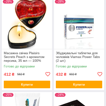
–29%
–28%
Масажна свічка Plaisirs
Збуджувальні таблетки для
Secrets Peach з ароматом
чоловіків Viamax Power Tabs
персика, 35 мл — 100%
(2 шт.)
натуральний рослинний віск,
Готово до відправки
Готово до відправки
термо-масло, безпечна
температу
412
432
₴
₴
582 ₴
602 ₴
Купити
Купити
–25%
–24%