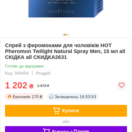
Спрей з феромонами для чоловіків HOT
Pheromon Twilight Natural Spray Men, 15 мл all
СКІДКА all СКИДКА2631
Готово до відправки
Код: 500454
Роздріб
1 202
₴
1 372 ₴
Економія
170 ₴
Залишилось
16:53:53
Купити
або
Купити з