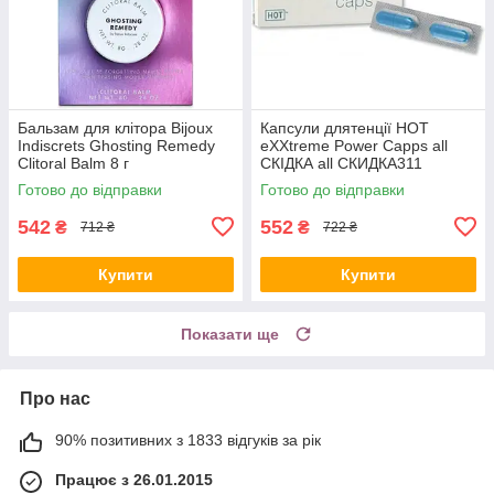
Бальзам для клітора Bijoux
Капсули длятенції HOT
Indiscrets Ghosting Remedy
eXXtreme Power Capps all
Clitoral Balm 8 г
СКІДКА all СКИДКА311
Готово до відправки
Готово до відправки
542
552
₴
₴
712 ₴
722 ₴
Купити
Купити
Показати ще
Про нас
90% позитивних з 1833 відгуків за рік
Працює з 26.01.2015