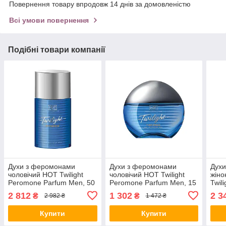
Повернення товару впродовж 14 днів за домовленістю
Всі умови повернення
Подібні товари компанії
Духи з феромонами
Духи з феромонами
Духи
чоловічий HOT Twilight
чоловічий HOT Twilight
жіно
Peromone Parfum Men, 50
Peromone Parfum Men, 15
Twil
мл all СКИДКА2630
мл all СКИДКА2632
мл a
2 812
1 302
2 3
₴
₴
2 982 ₴
1 472 ₴
СКИ
Купити
Купити