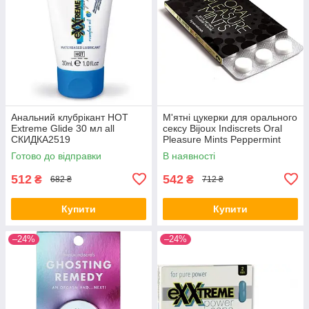
Анальний клубрікант HOT
М'ятні цукерки для орального
Extreme Glide 30 мл all
сексу Bijoux Indiscrets Oral
СКИДКА2519
Pleasure Mints Peppermint
Готово до відправки
В наявності
512
542
₴
₴
682 ₴
712 ₴
Купити
Купити
–24%
–24%