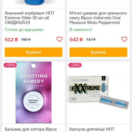
Анальний клубрікант HOT
М'ятні цукерки для орального
Extreme Glide 30 мл all
сексу Bijoux Indiscrets Oral
СКИДКА2519
Pleasure Mints Peppermint
Готово до відправки
В наявності
512
542
₴
₴
682 ₴
712 ₴
Купити
Купити
–24%
–24%
Бальзам для клітора Bijoux
Капсули длятенції HOT