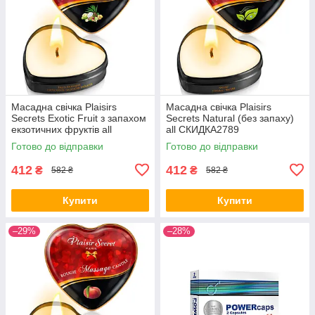
Масадна свічка Plaisirs
Масадна свічка Plaisirs
Secrets Exotic Fruit з запахом
Secrets Natural (без запаху)
екзотичних фруктів all
all СКИДКА2789
СКИДКА2786
Готово до відправки
Готово до відправки
412
412
₴
₴
582 ₴
582 ₴
Купити
Купити
–29%
–28%