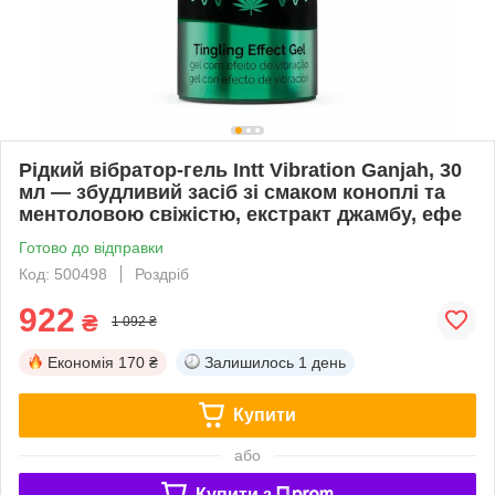
Рідкий вібратор-гель Intt Vibration Ganjah, 30
мл — збудливий засіб зі смаком коноплі та
ментоловою свіжістю, екстракт джамбу, ефе
Готово до відправки
Код: 500498
Роздріб
922
₴
1 092 ₴
Економія
170 ₴
Залишилось
1 день
Купити
або
Купити з