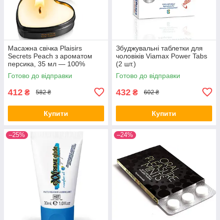
Масажна свічка Plaisirs
Збуджувальні таблетки для
Secrets Peach з ароматом
чоловіків Viamax Power Tabs
персика, 35 мл — 100%
(2 шт.)
натуральний рослинний віск,
Готово до відправки
Готово до відправки
термо-масло, безпечна
температу
412
432
₴
₴
582 ₴
602 ₴
Купити
Купити
–25%
–24%