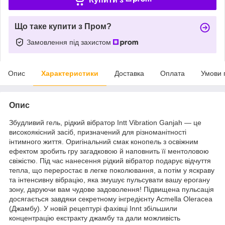
Що таке купити з Пром?
Замовлення під захистом
Опис
Характеристики
Доставка
Оплата
Умови 
Опис
Збудливий гель, рідкий вібратор Intt Vibration Ganjah — це
високоякісний засіб, призначений для різноманітності
інтимного життя. Оригінальний смак конопель з освіжним
ефектом зробить гру загадковою й наповнить її ментоловою
свіжістю. Під час нанесення рідкий вібратор подарує відчуття
тепла, що переростає в легке поколювання, а потім у яскраву
та інтенсивну вібрацію, яка змушує пульсувати вашу ерогану
зону, даруючи вам чудове задоволення! Підвищена пульсація
досягається завдяки секретному інгредієнту Acmella Oleracea
(Джамбу). У новій рецептурі фахівці Innt збільшили
концентрацію екстракту джамбу та дали можливість