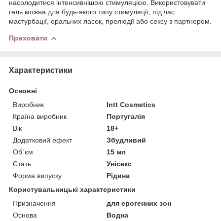
насолодитися інтенсивнішою стимуляцією. Використовувати
гель можна для будь-якого типу стимуляції, під час
мастурбації, оральних ласок, прелюдії або сексу з партнером.
Приховати
Характеристики
Основні
Виробник
Intt Cosmetics
Країна виробник
Португалія
Вік
18+
Додатковий ефект
Збудливий
Об`єм
15 мл
Стать
Унісекс
Форма випуску
Рідина
Користувальницькі характеристики
Призначення
для ерогенних зон
Основа
Водна