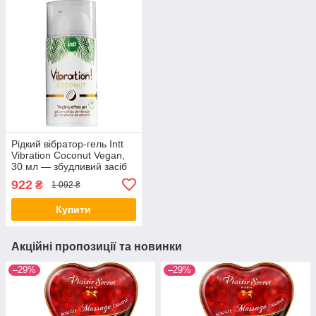
Рідкий вібратор-гель Intt
Vibration Coconut Vegan,
30 мл — збудливий засіб
зі смаком кокоса, екстракт
922
₴
1 092 ₴
джамбу, ефект тепла та
пульс
Купити
Акційні пропозиції та новинки
–29%
–29%