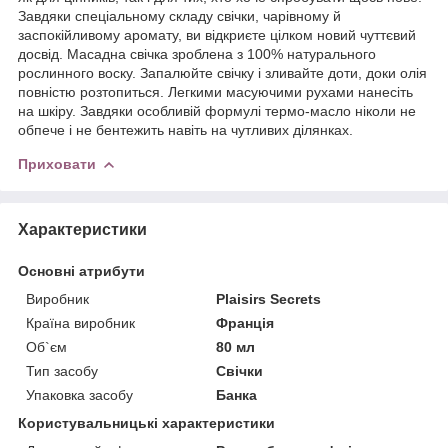
Завдяки спеціальному складу свічки, чарівному й
заспокійливому аромату, ви відкриєте цілком новий чуттєвий
досвід. Масадна свічка зроблена з 100% натурального
рослинного воску. Запалюйте свічку і зливайте доти, доки олія
повністю розтопиться. Легкими масуючими рухами нанесіть
на шкіру. Завдяки особливій формулі термо-масло ніколи не
обпече і не бентежить навіть на чутливих ділянках.
Приховати
Характеристики
Основні атрибути
Виробник
Plaisirs Secrets
Країна виробник
Франція
Об`єм
80 мл
Тип засобу
Свічки
Упаковка засобу
Банка
Користувальницькі характеристики