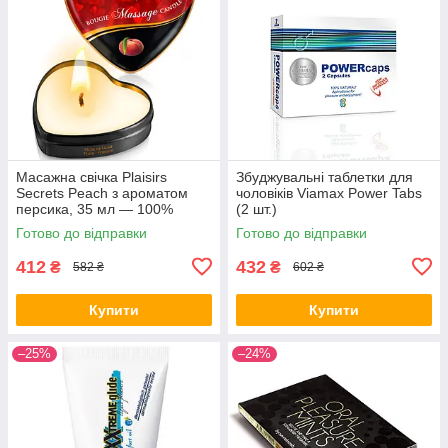
Масажна свічка Plaisirs
Збуджувальні таблетки для
Secrets Peach з ароматом
чоловіків Viamax Power Tabs
персика, 35 мл — 100%
(2 шт.)
натуральний рослинний віск,
Готово до відправки
Готово до відправки
термо-масло, безпечна
температу
412
432
₴
₴
582 ₴
602 ₴
Купити
Купити
–25%
–24%