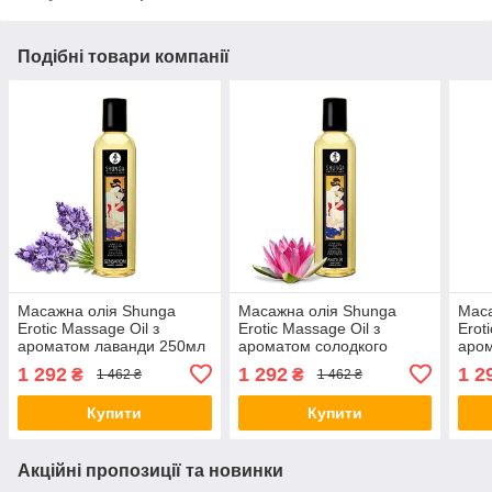
Подібні товари компанії
Масажна олія Shunga
Масажна олія Shunga
Маса
Erotic Massage Oil з
Erotic Massage Oil з
Erot
ароматом лаванди 250мл
ароматом солодкого
аром
all СКИДКА2361
лотоса 250мл all СКІДКА
СКИ
1 292
1 292
1 2
₴
₴
1 462 ₴
1 462 ₴
all СКИДКА2363
Купити
Купити
Акційні пропозиції та новинки