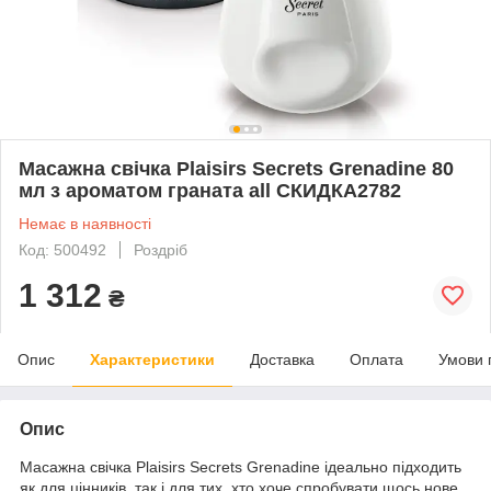
Масажна свічка Plaisirs Secrets Grenadine 80
мл з ароматом граната all СКИДКА2782
Немає в наявності
Код: 500492
Роздріб
1 312
₴
Опис
Характеристики
Доставка
Оплата
Умови 
Опис
Масажна свічка Plaisirs Secrets Grenadine ідеально підходить
як для цінників, так і для тих, хто хоче спробувати щось нове.