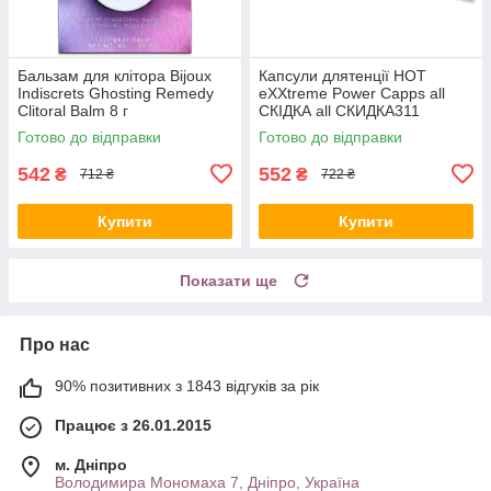
Бальзам для клітора Bijoux
Капсули длятенції HOT
Indiscrets Ghosting Remedy
eXXtreme Power Capps all
Clitoral Balm 8 г
СКІДКА all СКИДКА311
Готово до відправки
Готово до відправки
542
552
₴
₴
712 ₴
722 ₴
Купити
Купити
Показати ще
Про нас
90% позитивних з 1843 відгуків за рік
Працює з 26.01.2015
м. Дніпро
Володимира Мономаха 7, Дніпро, Україна