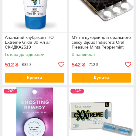
Анальний клубрікант HOT
М'ятні цукерки для орального
Extreme Glide 30 мл all
сексу Bijoux Indiscrets Oral
СКИДКА2519
Pleasure Mints Peppermint
Готово до відправки
В наявності
512
542
₴
₴
682 ₴
712 ₴
Купити
Купити
–24%
–24%