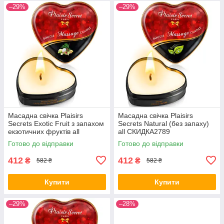
–29%
–29%
Масадна свічка Plaisirs
Масадна свічка Plaisirs
Secrets Exotic Fruit з запахом
Secrets Natural (без запаху)
екзотичних фруктів all
all СКИДКА2789
СКИДКА2786
Готово до відправки
Готово до відправки
412
412
₴
₴
582 ₴
582 ₴
Купити
Купити
–29%
–28%