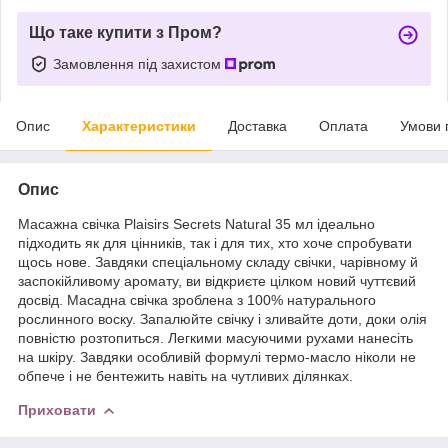
Що таке купити з Пром?
Замовлення під захистом
Опис
Характеристики
Доставка
Оплата
Умови 
Опис
Масажна свічка Plaisirs Secrets Natural 35 мл ідеально
підходить як для цінників, так і для тих, хто хоче спробувати
щось нове. Завдяки спеціальному складу свічки, чарівному й
заспокійливому аромату, ви відкриєте цілком новий чуттєвий
досвід. Масадна свічка зроблена з 100% натурального
рослинного воску. Запалюйте свічку і зливайте доти, доки олія
повністю розтопиться. Легкими масуючими рухами нанесіть
на шкіру. Завдяки особливій формулі термо-масло ніколи не
обпече і не бентежить навіть на чутливих ділянках.
Приховати