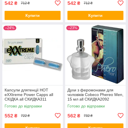
542
542
₴
₴
712 ₴
712 ₴
Купити
Купити
–24%
–23%
Капсули длятенції HOT
Духи з феромонами для
eXXtreme Power Capps all
чоловіків Cobeco Phereo Men,
СКІДКА all СКИДКА311
15 мл all СКИДКА2092
Готово до відправки
Готово до відправки
552
562
₴
₴
722 ₴
732 ₴
Купити
Купити