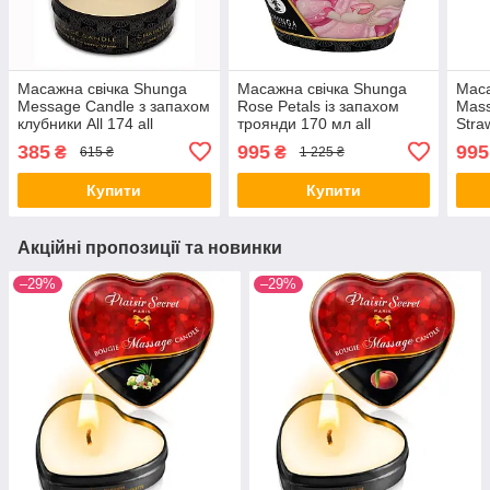
Масажна свічка Shunga
Масажна свічка Shunga
Маса
Message Candle з запахом
Rose Petals із запахом
Mas
клубники All 174 all
троянди 170 мл all
Stra
СКИДКА1750
СКИДКА3389
полу
385
995
995
₴
₴
615 ₴
1 225 ₴
СКИ
Купити
Купити
Акційні пропозиції та новинки
–29%
–29%