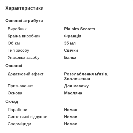
Характеристики
Основні атрибути
Виробник
Plaisirs Secrets
Країна виробник
Франція
Об`єм
35 мл
Тип засобу
Свічки
Упаковка засобу
Банка
Основні
Додатковий ефект
Розслаблення м'язів,
Зволоження
Призначення
Для масажу
Основа
Масляна
Склад
Парабени
Немає
Синтетичні віддушки
Немає
Сперміциди
Немає