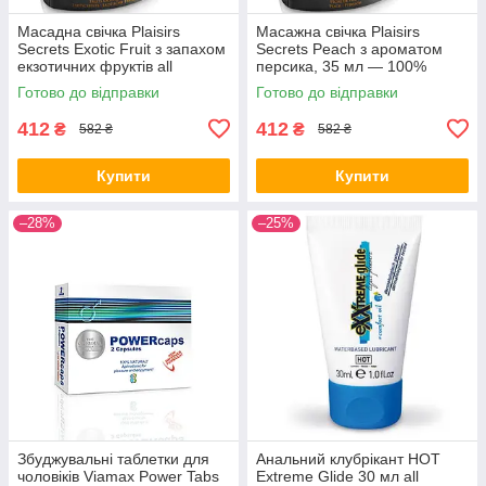
Масадна свічка Plaisirs
Масажна свічка Plaisirs
Secrets Exotic Fruit з запахом
Secrets Peach з ароматом
екзотичних фруктів all
персика, 35 мл — 100%
СКИДКА2786
натуральний рослинний віск,
Готово до відправки
Готово до відправки
термо-масло, безпечна
температу
412
412
₴
₴
582 ₴
582 ₴
Купити
Купити
–28%
–25%
Збуджувальні таблетки для
Анальний клубрікант HOT
чоловіків Viamax Power Tabs
Extreme Glide 30 мл all