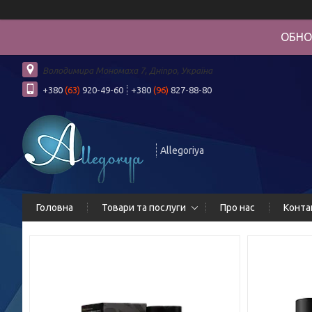
ОБНО
Володимира Мономаха 7, Дніпро, Україна
+380
(63)
920-49-60
+380
(96)
827-88-80
Allegoriya
Головна
Товари та послуги
Про нас
Конта