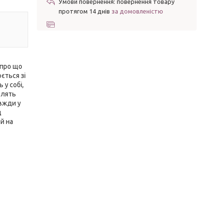
повернення товару
протягом 14 днів
за домовленістю
 про що
ється зі
 у собі,
влять
авжди у
д
й на