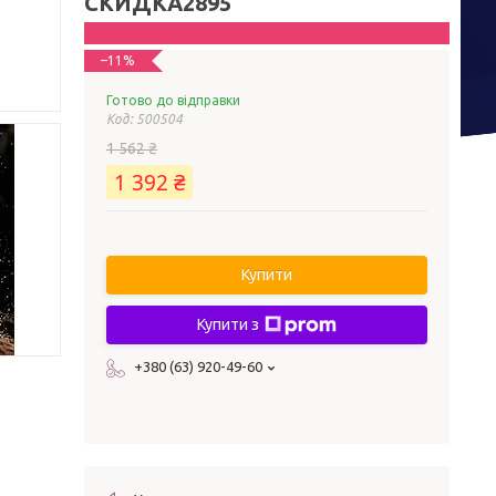
СКИДКА2895
–11%
Готово до відправки
Код:
500504
1 562 ₴
1 392 ₴
Купити
Купити з
+380 (63) 920-49-60