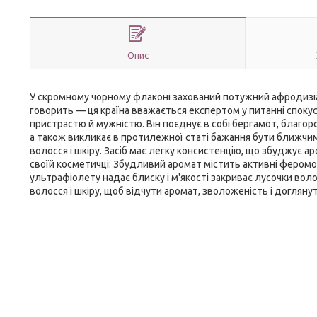
Опис
У скромному чорному флаконі захований потужний афродизіа
говорить — ця країна вважається експертом у питанні спокуси
пристрастю й мужністю. Він поєднує в собі бергамот, благор
а також викликає в протилежної статі бажання бути ближчим
волосся і шкіру. Засіб має легку консистенцію, що збуджує ар
своїй косметичці: Збудливий аромат містить активні феромо
ультрафіолету надає блиску і м'якості закриває лусочки вол
волосся і шкіру, щоб відчути аромат, зволоженість і доглянут