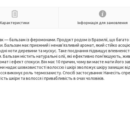
Характеристики
Інформація для замовлення
к — бальзам із феромонами. Продукт родом із Бразилії, що багато
. Бальзам має приємний і ненав'язливий аромат, який стійко асоцію
одні ноти деревини та мускус. Таке поєднання підвищує впевненість
. Бальзам містить натуральні олії, які ефективно пом'якшують, жи
омат і ефект спокуси. Він має 10 причин, чому ви маєте мати його з
ни надає шовковистості волоссю і шкірі зволожує шкіру захищає ві
осся виконує роль термозахисту. Спосіб застосування: Нанесіть спре
ість шкіри та волосся і привабливість в очах чоловіків.