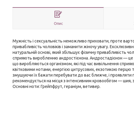
Опис
Мужність і сексуальність неможливо приховати, проте варто
привабливість чоловіків і заманити жіночу увагу. Ексклюзив
натуральній основі, який збільшує фізичну привабливість чол
сприяють виробленню андростієнона. Андростадієнон — це ч
що виробляються організмом, які під час вивільнення сприяю
квітковими нотами, енергією цитрусових, екзотикою перцю та
змушуючи їх бажати перебувати до вас ближче, і проявляти
рекомендується на місця з інтенсивним кровообігом — шия, за
Основні ноти: Грейпфрут, гераніум, ветивер.