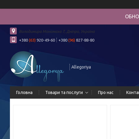
ОБНО
Володимира Мономаха 7, Дніпро, Україна
+380
(63)
920-49-60
+380
(96)
827-88-80
Allegoriya
Головна
Товари та послуги
Про нас
Конта