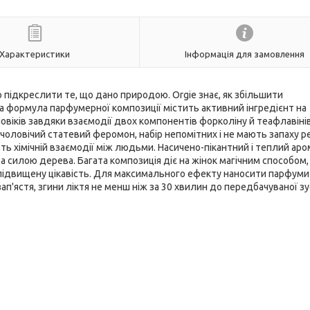
Характеристики
Інформація для замовлення
 підкреслити те, що дано природою. Orgie знає, як збільшити
на формула парфумерної композиції містить активний інгредієнт на
овіків завдяки взаємодії двох компонентів форколіну й теафлавінів,
оловічий статевий феромон, набір непомітних і не мають запаху р
ть хімічній взаємодії між людьми. Насичено-пікантний і теплий аром
 силою дерева. Багата композиція діє на жінок магічним способом,
 підвищену цікавість. Для максимального ефекту наносити парфуми
п'ястя, згини ліктя не менш ніж за 30 хвилин до передбачуваної зус