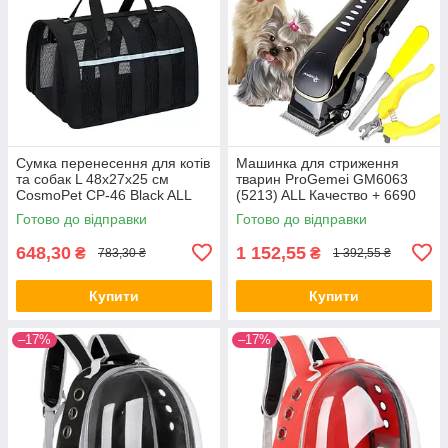
Сумка перенесення для котів
Машинка для стриження
та собак L 48x27x25 см
тварин ProGemei GM6063
CosmoPet CP-46 Black ALL
(5213) ALL Качество + 6690
Качество + 3141
Готово до відправки
Готово до відправки
648,30
1 152,55
₴
₴
783,30 ₴
1 392,55 ₴
Купити
Купити
–17%
–17%