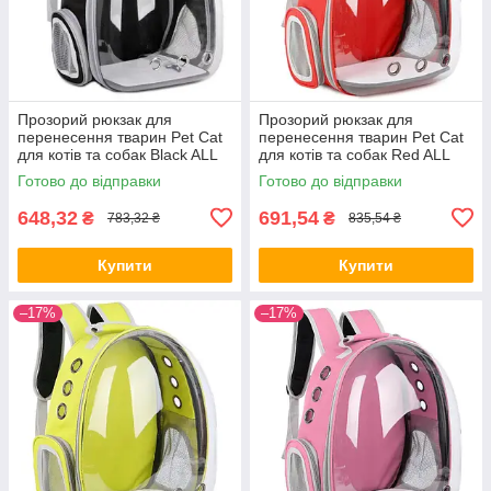
Прозорий рюкзак для
Прозорий рюкзак для
перенесення тварин Pet Cat
перенесення тварин Pet Cat
для котів та собак Black ALL
для котів та собак Red ALL
Качество + 2815
Качество + 2817
Готово до відправки
Готово до відправки
648,32
691,54
₴
₴
783,32 ₴
835,54 ₴
Купити
Купити
–17%
–17%