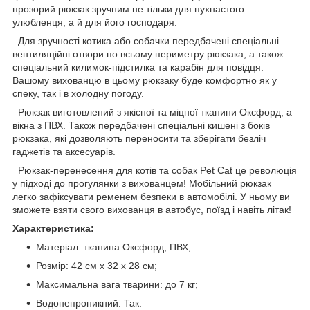
прозорий рюкзак зручним не тільки для пухнастого
улюбленця, а й для його господаря.
Для зручності котика або собачки передбачені спеціальні
вентиляційні отвори по всьому периметру рюкзака, а також
спеціальний килимок-підстилка та карабін для повідця.
Вашому вихованцю в цьому рюкзаку буде комфортно як у
спеку, так і в холодну погоду.
Рюкзак виготовлений з якісної та міцної тканини Оксфорд, а
вікна з ПВХ. Також передбачені спеціальні кишені з боків
рюкзака, які дозволяють переносити та зберігати безліч
гаджетів та аксесуарів.
Рюкзак-перенесення для котів та собак Pet Cat це революція
у підході до прогулянки з вихованцем! Мобільний рюкзак
легко зафіксувати ременем безпеки в автомобілі. У ньому ви
зможете взяти свого вихованця в автобус, поїзд і навіть літак!
Характеристика:
Матеріал: тканина Оксфорд, ПВХ;
Розмір: 42 см х 32 х 28 см;
Максимальна вага тварини: до 7 кг;
Водонепроникний: Так.