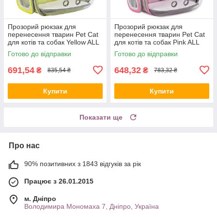
Прозорий рюкзак для
Прозорий рюкзак для
перенесення тварин Pet Cat
перенесення тварин Pet Cat
для котів та собак Yellow ALL
для котів та собак Pink ALL
Качество + 2818
Качество + 2819
Готово до відправки
Готово до відправки
691,54
648,32
₴
₴
835,54 ₴
783,32 ₴
Купити
Купити
Показати ще
Про нас
90% позитивних з 1843 відгуків за рік
Працює з 26.01.2015
м. Дніпро
Володимира Мономаха 7, Дніпро, Україна