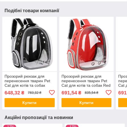
Подібні товари компанії
Прозорий рюкзак для
Прозорий рюкзак для
Проз
перенесення тварин Pet
перенесення тварин Pet
пере
Cat для котів та собак
Cat для котів та собак Red
Cat 
Black ALL Качество + 2815
ALL Качество + 2817
Yell
648,32
691,54
691
₴
₴
783,32 ₴
835,54 ₴
281
Купити
Купити
Акційні пропозиції та новинки
–17%
–17%