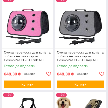
Сумка переноска для котів та
Сумка переноска для котів та
собак з ілюмінатором
собак з ілюмінатором
CosmoPet CP-31 Pink ALL
CosmoPet CP-31 Grey ALL
Качество + 3139
Качество + 3140
Готово до відправки
Готово до відправки
648,30
648,30
₴
₴
783,30 ₴
783,30 ₴
Купити
Купити
–17%
–17%