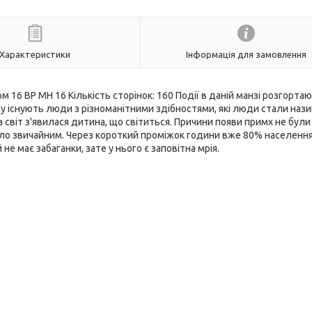
Характеристики
Інформація для замовлення
м 16 BP MH 16 Кількість сторінок: 160 Події в даній манзі розгорта
ьому існують люди з різноманітними здібностями, які люди стали наз
а світ з'явилася дитина, що світиться. Причини появи примх не були
вало звичайним. Через короткий проміжок години вже 80% населенн
 не має забаганки, зате у нього є заповітна мрія.