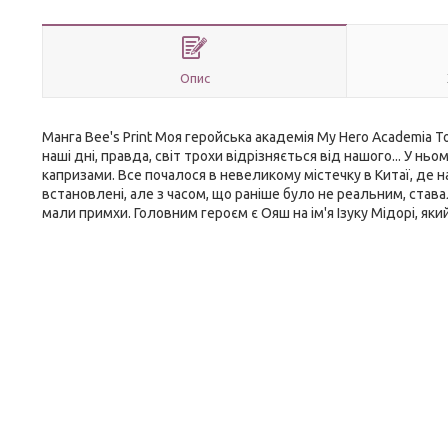
Опис
Манга Bee's Print Моя геройська академія My Hero Academia То
наші дні, правда, світ трохи відрізняється від нашого... У н
капризами. Все почалося в невеликому містечку в Китаї, де н
встановлені, але з часом, що раніше було не реальним, ста
мали примхи. Головним героєм є Ояш на ім'я Ізуку Мідорі, який