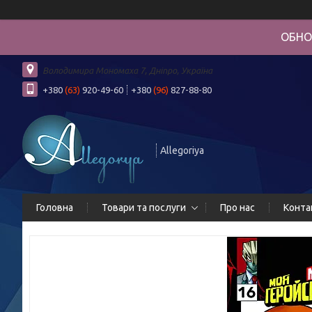
ОБНО
Володимира Мономаха 7, Дніпро, Україна
+380
(63)
920-49-60
+380
(96)
827-88-80
Allegoriya
Головна
Товари та послуги
Про нас
Конта