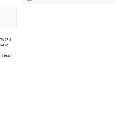
ються в
ивати
я Землі