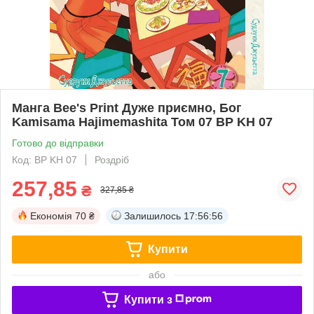
Манга Bee's Print Дуже приємно, Бог
Kamisama Hajimemashita Том 07 BP KH 07
Готово до відправки
Код: BP KH 07
Роздріб
257,85
₴
327,85 ₴
Економія
70 ₴
Залишилось
17:56:55
Купити
або
Купити з