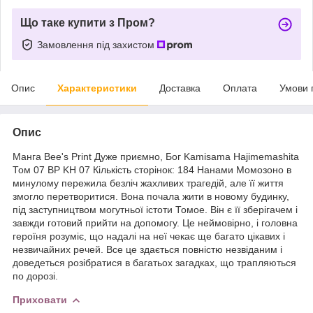
Що таке купити з Пром?
Замовлення під захистом
Опис
Характеристики
Доставка
Оплата
Умови 
Опис
Манга Bee's Print Дуже приємно, Бог Kamisama Hajimemashita
Том 07 BP KH 07 Кількість сторінок: 184 Нанами Момозоно в
минулому пережила безліч жахливих трагедій, але її життя
змогло перетворитися. Вона почала жити в новому будинку,
під заступництвом могутньої істоти Томое. Він є її зберігачем і
завжди готовий прийти на допомогу. Це неймовірно, і головна
героїня розуміє, що надалі на неї чекає ще багато цікавих і
незвичайних речей. Все це здається повністю незвіданим і
доведеться розібратися в багатьох загадках, що трапляються
по дорозі.
Приховати