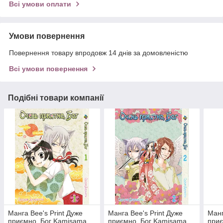
Всі умови оплати
Умови повернення
Повернення товару впродовж 14 днів за домовленістю
Всі умови повернення
Подібні товари компанії
Манга Bee's Print Дуже
Манга Bee's Print Дуже
Манг
приємно, Бог Kamisama
приємно, Бог Kamisama
приє