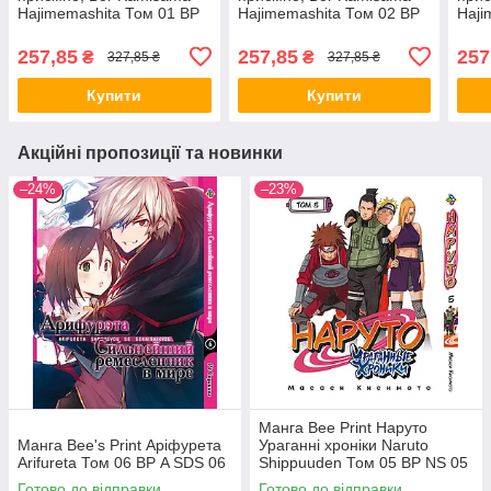
Hajimemashita Том 01 BP
Hajimemashita Том 02 BP
Haji
KH 01
KH 02
KH 
257,85
257,85
257
₴
₴
327,85 ₴
327,85 ₴
Купити
Купити
Акційні пропозиції та новинки
–24%
–23%
Манга Bee Print Наруто
Манга Bee's Print Аріфурета
Ураганні хроніки Naruto
Arifureta Том 06 ВР A SDS 06
Shippuuden Том 05 ВР NS 05
Готово до відправки
Готово до відправки