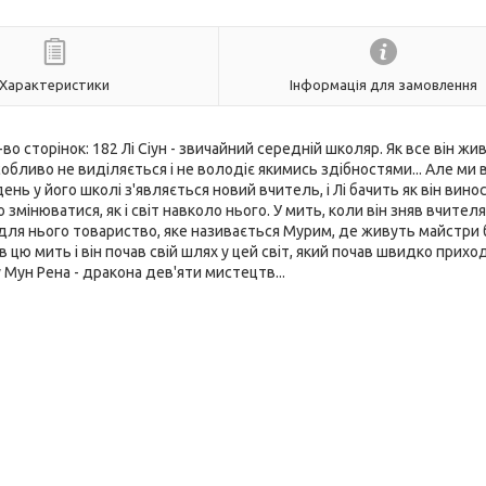
Характеристики
Інформація для замовлення
во сторінок: 182 Лі Сіун - звичайний середній школяр. Як все він жи
бливо не виділяється і не володіє якимись здібностями... Але ми в
ень у його школі з'являється новий вчитель, і Лі бачить як він вино
 змінюватися, як і світ навколо нього. У мить, коли він зняв вчителя
 для нього товариство, яке називається Мурим, де живуть майстри
 цю мить і він почав свій шлях у цей світ, який почав швидко прихо
 Мун Рена - дракона дев'яти мистецтв...