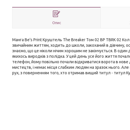
Опис
Манга Be's Print Круштель The Breaker Том 02 BP TBRK 02 Кол-
звичайним життям, ходить до школи, закоханий в дівчину, осо
знаємо, що це ніколи нічим хорошим не закінчується. В один д
якихось виродків з полiдка. У цей день усе його життя почало
телефон, йому повільно почали відкриватися ворота в нове
мистецтв, і немає місця слабким людям на зразок нього. Але в
рух, з поверненням того, хто отримав вищий титул - титул Ку