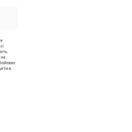
ве
сі
сить
 на
 бойових
дити в