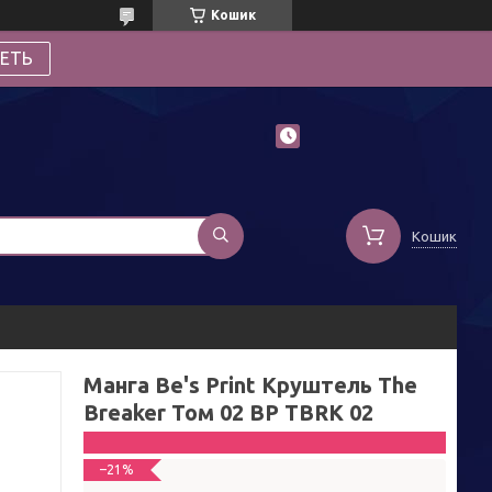
Кошик
ЕТЬ
Кошик
Манга Be's Print Круштель The
Breaker Том 02 BP TBRK 02
–21%