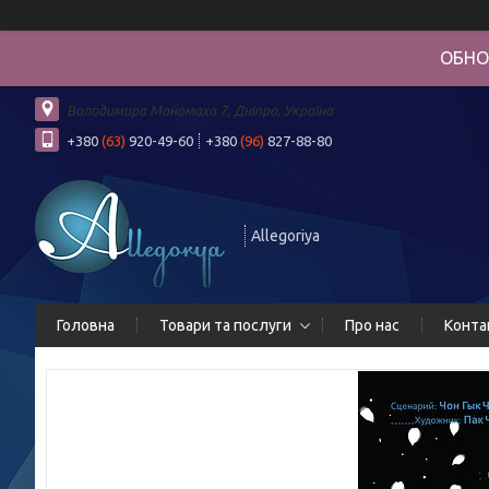
ОБНО
Володимира Мономаха 7, Дніпро, Україна
+380
(63)
920-49-60
+380
(96)
827-88-80
Allegoriya
Головна
Товари та послуги
Про нас
Конта