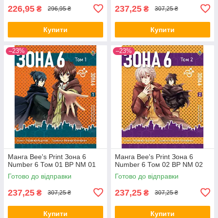
226,95
237,25
₴
₴
296,95 ₴
307,25 ₴
Купити
Купити
–23%
–23%
Манга Bee's Print Зона 6
Манга Bee's Print Зона 6
Number 6 Том 01 ВР NM 01
Number 6 Том 02 ВР NM 02
Готово до відправки
Готово до відправки
237,25
237,25
₴
₴
307,25 ₴
307,25 ₴
Купити
Купити