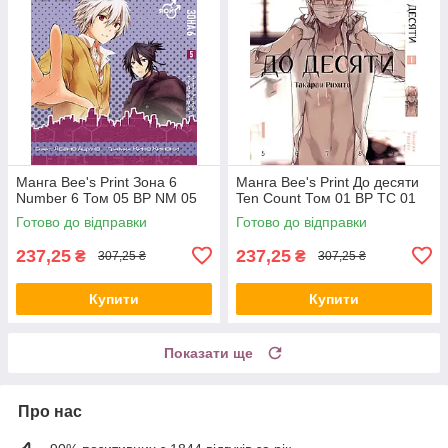
Манга Bee's Print Зона 6
Манга Bee's Print До десяти
Number 6 Том 05 ВР NM 05
Ten Count Том 01 ВР TC 01
Готово до відправки
Готово до відправки
237,25
237,25
₴
₴
307,25 ₴
307,25 ₴
Купити
Купити
Показати ще
Про нас