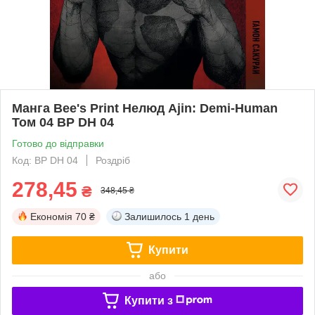
Манга Bee's Print Нелюд Ajin: Demi-Human
Том 04 BP DH 04
Готово до відправки
Код: BP DH 04
Роздріб
278,45
₴
348,45 ₴
Економія
70 ₴
Залишилось
1 день
Купити
або
Купити з