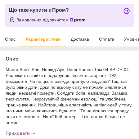
Що таке купити з Пром?
Замовлення під захистом
Опис
Характеристики
Доставка
Оплата
Умови 
Опис
Манга Bee's Print Нелюд Ajin: Demi-Human Том 04 BP DH 04
Листівки та лінійки в подарунок. Кількість сторінок: 192
Безсмертя. Чи не цього завжди прагнуло людство? Так, так
було рівно доти, доки по всьому світу не почали з'являтися
люди, нездатні померти. Солдати богів, напівлюди. Загадка
тисячоліття. Незрозумілий феномен еволюції та улюблена
іграшка вчених. Найстрашніша властивість напівлюдей у тому,
що ними може виявитися будь-хто. "Ти не дізнаєшся правду,
поки не помреш". Нагаї Кей помер... І він ніколи більше не
помре.
Приховати