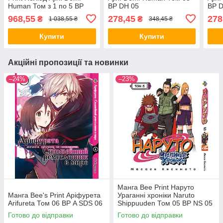
Human Том з 1 по 5 BP
BP DH 05
BP 
DHSET 02
968,55
278,45
278
₴
₴
1 038,55 ₴
348,45 ₴
Купити
Купити
Акційні пропозиції та новинки
–24%
–23%
Манга Bee Print Наруто
Манга Bee's Print Аріфурета
Ураганні хроніки Naruto
Arifureta Том 06 ВР A SDS 06
Shippuuden Том 05 ВР NS 05
Готово до відправки
Готово до відправки