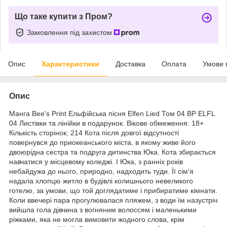
Що таке купити з Пром?
Замовлення під захистом
Опис
Характеристики
Доставка
Оплата
Умови 
Опис
Манга Bee's Print Ельфійська пісня Elfen Lied Том 04 BP ELFL
04 Листівки та лінійки в подарунок. Вікове обмеження: 18+
Кількість сторінок: 214 Кота після довгої відсутності
повернувся до приокеанського міста, в якому живе його
двоюрідна сестра та подруга дитинства Юка. Кота збирається
навчатися у місцевому коледжі. І Юка, з ранніх років
небайдужа до нього, природно, надходить туди. Її сім'я
надала хлопцю житло в будівлі колишнього невеликого
готелю, за умови, що той доглядатиме і прибиратиме кімнати.
Коли ввечері пара прогулювалася пляжем, з води їм назустріч
вийшла гола дівчина з вогняним волоссям і маленькими
ріжками, яка не могла вимовити жодного слова, крім