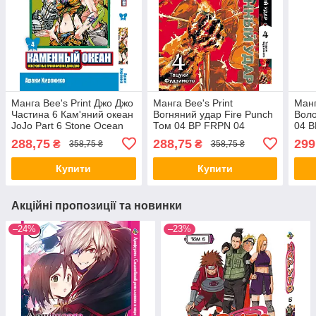
Манга Bee's Print Джо Джо
Манга Bee's Print
Манг
Частина 6 Кам'яний океан
Вогняний удар Fire Punch
Вол
JoJo Part 6 Stone Ocean
Том 04 BP FRPN 04
04 B
Том 04 BP SO 04
288,75
288,75
299
₴
₴
358,75 ₴
358,75 ₴
Купити
Купити
Акційні пропозиції та новинки
–24%
–23%