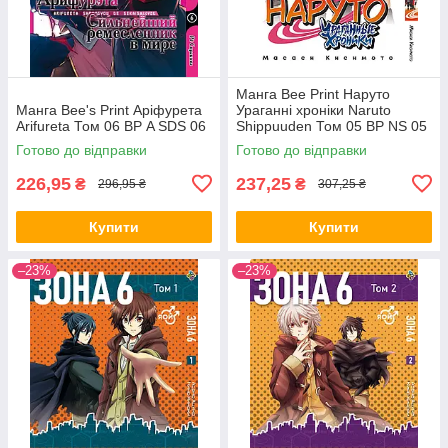
Манга Bee Print Наруто
Манга Bee's Print Аріфурета
Ураганні хроніки Naruto
Arifureta Том 06 ВР A SDS 06
Shippuuden Том 05 ВР NS 05
Готово до відправки
Готово до відправки
226,95
237,25
₴
₴
296,95 ₴
307,25 ₴
Купити
Купити
–23%
–23%