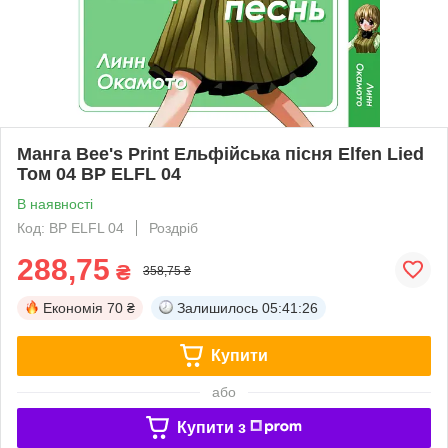
Манга Bee's Print Ельфійська пісня Elfen Lied
Том 04 BP ELFL 04
В наявності
Код: BP ELFL 04
Роздріб
288,75
₴
358,75 ₴
Економія
70 ₴
Залишилось
05:41:25
Купити
або
Купити з