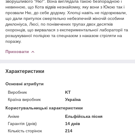
зворушливого "Ню!". Вона виглядала такою безпорадною і
невинною, що Кота відвів незнайомку, яку вони з Юкою так і
прозвали Ню, до себе додому. Хлопці навіть не підозрювали,
що дали притулок смертельно небезпечній жіночій особини
диклоніуса, Люсі, по понівечених трупах двох десятків
охоронців, що вирвалася з експериментальної лабораторії та
розшукуваної поліцією та спецназом з наказом стріляти на
поразку.
Приховати
Характеристики
Основні атрибути
Виробник
KT
Країна виробник
Україна
Користувальницькі характеристики
Аніме
Ельфійська пісня
Гарантія (днів)
14 днів
Кількість сторінок
214