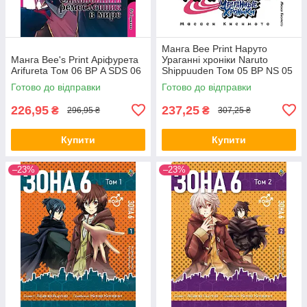
Манга Bee Print Наруто
Манга Bee's Print Аріфурета
Ураганні хроніки Naruto
Arifureta Том 06 ВР A SDS 06
Shippuuden Том 05 ВР NS 05
Готово до відправки
Готово до відправки
226,95
237,25
₴
₴
296,95 ₴
307,25 ₴
Купити
Купити
–23%
–23%