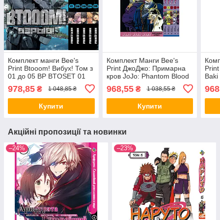
Комплект манги Bee's
Комплект Манги Bee's
Комп
Print Btooom! Вибух! Том з
Print ДжоДжо: Примарна
Prin
01 до 05 BP BTOSET 01
кров JoJo: Phantom Blood
Baki
Том з 1 по 5 BP JJ PBSET
росі
978,85
968,55
968
₴
₴
1 048,85 ₴
1 038,55 ₴
01
GBS
Купити
Купити
Акційні пропозиції та новинки
–24%
–23%