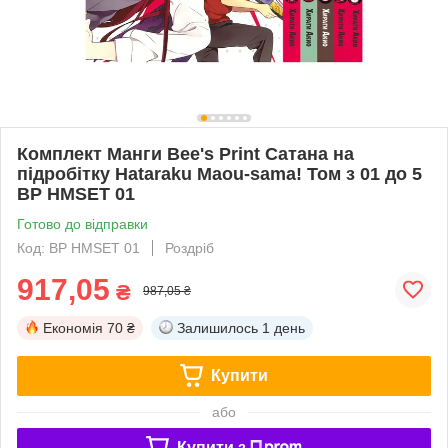
Комплект Манги Bee's Print Сатана на
підробітку Hataraku Maou-sama! Том з 01 до 5
BP HMSET 01
Готово до відправки
Код: BP HMSET 01
Роздріб
917,05
₴
987,05 ₴
Економія
70 ₴
Залишилось
1 день
Купити
або
Купити з