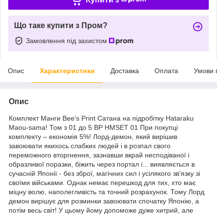
Що таке купити з Пром?
Замовлення під захистом
Опис
Характеристики
Доставка
Оплата
Умови 
Опис
Комплект Манги Bee's Print Сатана на підробітку Hataraku
Maou-sama! Том з 01 до 5 BP HMSET 01 При покупці
комплекту – економія 5%! Лорд-демон, який вирішив
завоювати якихось слабких людей і в розпал свого
переможного вторгнення, зазнавши вкрай несподіваної і
образливої поразки, біжить через портал і... виявляється в
сучасній Японії - без зброї, магічних сил і усілякого зв'язку зі
своїми військами. Однак немає перешкод для тих, хто має
міцну волю, наполегливість та точний розрахунок. Тому Лорд
демон вирішує для розминки завоювати спочатку Японію, а
потім весь світ! У цьому йому допоможе дуже хитрий, але