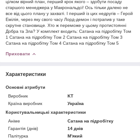
цілком вірний план, перший крок якого – здобути посаду
старшого менеджера у Макрональдсі! Ось тільки далеко не
все від цього плану у захваті. І перший із цих недругів – Герой
Емілія, через яку свого часу Лорд-демон і потрапив у таке
скрутне становище. Хто ж переможе у цьому протистоянні
Добра та Зла? У комплект входить: Сатана на підробітку Том
1 Сатана на підробітку Том 2 Сатана на підробітку Том 3
Сатана на підробітку Том 4 Сатана на підробітку Том 5
Приховати
Характеристики
Основні атрибути
Виробник
KT
Країна виробник
Україна
Користувальницькі характеристики
Аніме
Сатана на підробітку
Гарантія (днів)
14 днів
Палітурка
М'який