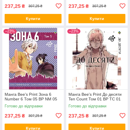
237,25
237,25
₴
₴
307,25 ₴
307,25 ₴
Купити
Купити
–23%
–23%
Манга Bee's Print Зона 6
Манга Bee's Print До десяти
Number 6 Том 05 ВР NM 05
Ten Count Том 01 ВР TC 01
Готово до відправки
Готово до відправки
237,25
237,25
₴
₴
307,25 ₴
307,25 ₴
Купити
Купити