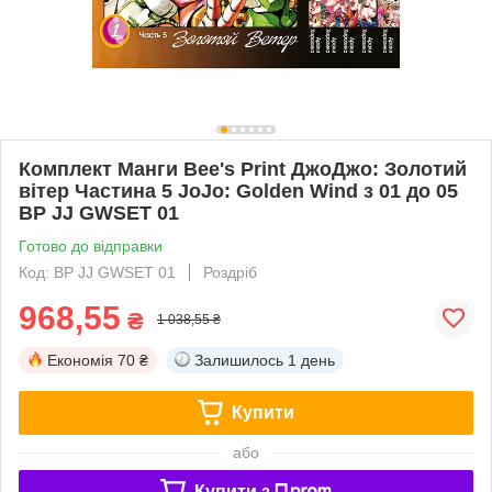
Комплект Манги Bee's Print ДжоДжо: Золотий
вітер Частина 5 JoJo: Golden Wind з 01 до 05
BP JJ GWSET 01
Готово до відправки
Код: BP JJ GWSET 01
Роздріб
968,55
₴
1 038,55 ₴
Економія
70 ₴
Залишилось
1 день
Купити
або
Купити з