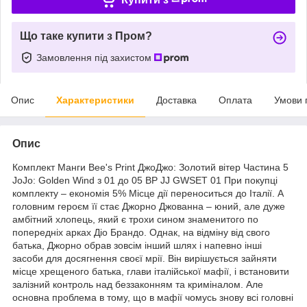
Що таке купити з Пром?
Замовлення під захистом
Опис
Характеристики
Доставка
Оплата
Умови 
Опис
Комплект Манги Bee's Print ДжоДжо: Золотий вітер Частина 5
JoJo: Golden Wind з 01 до 05 BP JJ GWSET 01 При покупці
комплекту – економія 5% Місце дії переноситься до Італії. А
головним героєм її стає Джорно Джованна – юний, але дуже
амбітний хлопець, який є трохи сином знаменитого по
попередніх арках Діо Брандо. Однак, на відміну від свого
батька, Джорно обрав зовсім інший шлях і напевно інші
засоби для досягнення своєї мрії. Він вирішується зайняти
місце хрещеного батька, глави італійської мафії, і встановити
залізний контроль над беззаконням та криміналом. Але
основна проблема в тому, що в мафії чомусь знову всі головні