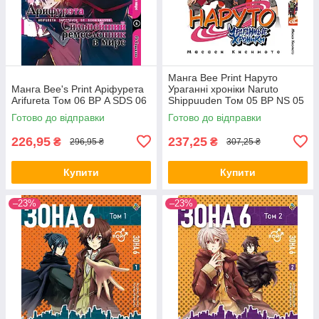
Манга Bee Print Наруто
Манга Bee's Print Аріфурета
Ураганні хроніки Naruto
Arifureta Том 06 ВР A SDS 06
Shippuuden Том 05 ВР NS 05
Готово до відправки
Готово до відправки
226,95
237,25
₴
₴
296,95 ₴
307,25 ₴
Купити
Купити
–23%
–23%