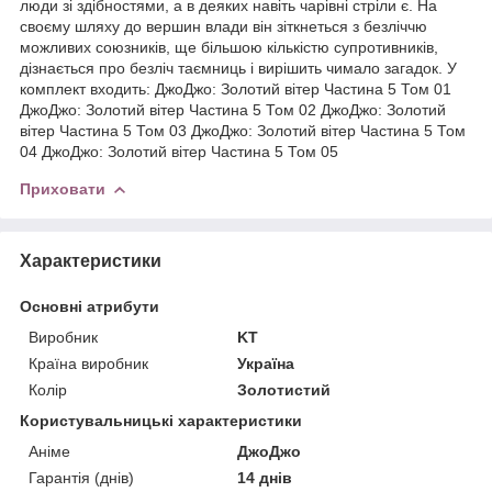
люди зі здібностями, а в деяких навіть чарівні стріли є. На
своєму шляху до вершин влади він зіткнеться з безліччю
можливих союзників, ще більшою кількістю супротивників,
дізнається про безліч таємниць і вирішить чимало загадок. У
комплект входить: ДжоДжо: Золотий вітер Частина 5 Том 01
ДжоДжо: Золотий вітер Частина 5 Том 02 ДжоДжо: Золотий
вітер Частина 5 Том 03 ДжоДжо: Золотий вітер Частина 5 Том
04 ДжоДжо: Золотий вітер Частина 5 Том 05
Приховати
Характеристики
Основні атрибути
Виробник
KT
Країна виробник
Україна
Колір
Золотистий
Користувальницькі характеристики
Аніме
ДжоДжо
Гарантія (днів)
14 днів