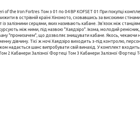
i of the Iron Fortres Том з 01 по 04 BP KOFSET 01 При покупці компле
 вижити в острівній країні Хіномото, сховавшись за високими стінам
т із залізними серцями, яких називають кабане. Зв'язок між станція
рсують між ними, під назвою "Хаядзіро". Ікома, молодий ремісник
вану "пронизачем", що дозволяє знищувати кабане. Якось, чекаючи 
менну дівчину. Тієї ж ночі Хаядзіро виходить з-під контролю, персо
 Іком надається шанс випробувати свій винахід. У комплект входить
Том 2 Кабанери Залізної Фортеці Том 3 Кабанери Залізної Фортеці Т