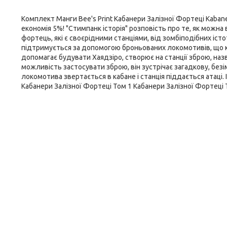
Комплект Манги Bee's Print Кабанери Залізної Фортеці Kabaner
економія 5%! "Стимпанк історія" розповість про те, як можна
фортець, які є своєрідними станціями, від зомбіподібних істо
підтримується за допомогою броньованих локомотивів, що ку
допомагає будувати Хаядзіро, створює на станції зброю, наз
можливість застосувати зброю, він зустрічає загадкову, безі
локомотива звертається в кабане і станція піддається атаці.
Кабанери Залізної Фортеці Том 1 Кабанери Залізної Фортеці 