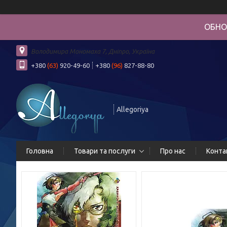
ОБНО
Володимира Мономаха 7, Дніпро, Україна
+380
(63)
920-49-60
+380
(96)
827-88-80
Allegoriya
Головна
Товари та послуги
Про нас
Конта