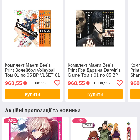
Комплект Манги Bee's
Комплект Манги Bee's
Комп
Print Волейбол Volleyball
Print Гра Дарвіна Darwin's
Prin
Том 01 по 05 BP VLSET 01
Game Том з 01 по 05 BP
Sham
DWGSET 01
05 B
968,55
968,55
968
₴
₴
1 038,55 ₴
1 038,55 ₴
Купити
Купити
Акційні пропозиції та новинки
–24%
–23%