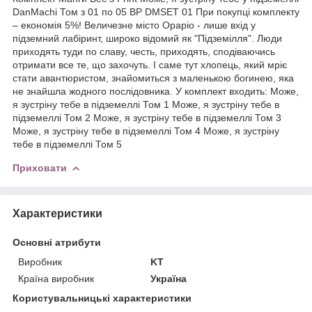
DanMachi Том з 01 по 05 BP DMSET 01 При покупці комплекту
– економія 5%! Величезне місто Ораріо - лише вхід у
підземний лабіринт, широко відомий як "Підземілля". Люди
приходять туди по славу, честь, приходять, сподіваючись
отримати все те, що захочуть. І саме тут хлопець, який мріє
стати авантюристом, знайомиться з маленькою богинею, яка
не знайшла жодного послідовника. У комплект входить: Може,
я зустріну тебе в підземеллі Том 1 Може, я зустріну тебе в
підземеллі Том 2 Може, я зустріну тебе в підземеллі Том 3
Може, я зустріну тебе в підземеллі Том 4 Може, я зустріну
тебе в підземеллі Том 5
Приховати
Характеристики
Основні атрибути
Виробник
KT
Країна виробник
Україна
Користувальницькі характеристики