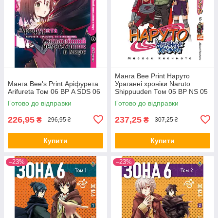
Манга Bee Print Наруто
Манга Bee's Print Аріфурета
Ураганні хроніки Naruto
Arifureta Том 06 ВР A SDS 06
Shippuuden Том 05 ВР NS 05
Готово до відправки
Готово до відправки
226,95
237,25
₴
₴
296,95 ₴
307,25 ₴
Купити
Купити
–23%
–23%