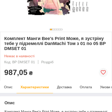
Комплект Манги Bee's Print Може, я зустріну
тебе у підземеллі DanMachi Том з 01 по 05 BP
DMSET 01
Немає в наявності
Код: BP DMSET 01
Роздріб
987,05
₴
Опис
Характеристики
Доставка
Оплата
Умови 
Опис
Комплект Манги Bee's Print Може, я зустріну тебе у підземеллі