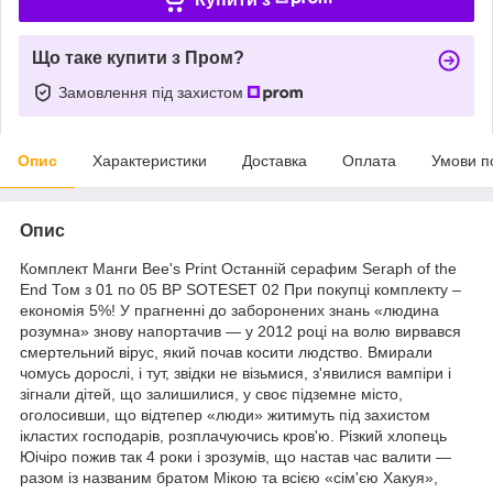
Що таке купити з Пром?
Замовлення під захистом
Опис
Характеристики
Доставка
Оплата
Умови п
Опис
Комплект Манги Bee's Print Останній серафим Seraph of the
End Том з 01 по 05 BP SOTESET 02 При покупці комплекту –
економія 5%! У прагненні до заборонених знань «людина
розумна» знову напортачив — у 2012 році на волю вирвався
смертельний вірус, який почав косити людство. Вмирали
чомусь дорослі, і тут, звідки не візьмися, з'явилися вампіри і
зігнали дітей, що залишилися, у своє підземне місто,
оголосивши, що відтепер «люди» житимуть під захистом
ікластих господарів, розплачуючись кров'ю. Різкий хлопець
Юічіро пожив так 4 роки і зрозумів, що настав час валити —
разом із названим братом Мікою та всією «сім'єю Хакуя»,