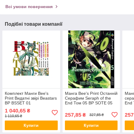
Всі умови повернення
Подібні товари компанії
Комплект Манги Bee's
Манга Bee's Print Останній
Манг
Print Видатні звірі Beastars
Серафим Seraph of the
сера
BP BSSET 01
End Том 05 BP SOTE 05
End 
1 040,65
₴
257,85
257
₴
327,85 ₴
1 110,65 ₴
Купити
Купити