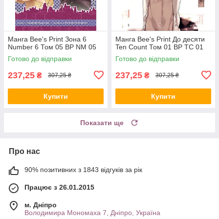
Манга Bee's Print Зона 6
Манга Bee's Print До десяти
Number 6 Том 05 ВР NM 05
Ten Count Том 01 ВР TC 01
Готово до відправки
Готово до відправки
237,25
237,25
₴
₴
307,25 ₴
307,25 ₴
Купити
Купити
Показати ще
Про нас
90% позитивних з 1843 відгуків за рік
Працює з 26.01.2015
м. Дніпро
Володимира Мономаха 7, Дніпро, Україна