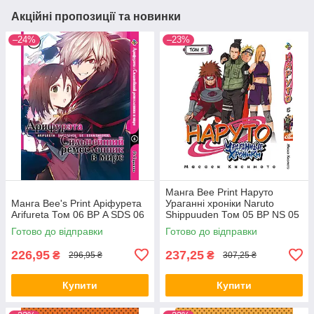
Акційні пропозиції та новинки
–24%
–23%
Манга Bee Print Наруто
Манга Bee's Print Аріфурета
Ураганні хроніки Naruto
Arifureta Том 06 ВР A SDS 06
Shippuuden Том 05 ВР NS 05
Готово до відправки
Готово до відправки
226,95
237,25
₴
₴
296,95 ₴
307,25 ₴
Купити
Купити