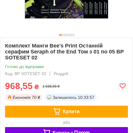
Комплект Манги Bee's Print Останній
серафим Seraph of the End Том з 01 по 05 BP
SOTESET 02
Готово до відправки
Код: BP SOTESET 02
Роздріб
968,55
₴
1 038,55 ₴
Економія
70 ₴
Залишилось
10:33:57
Купити
або
Купити з