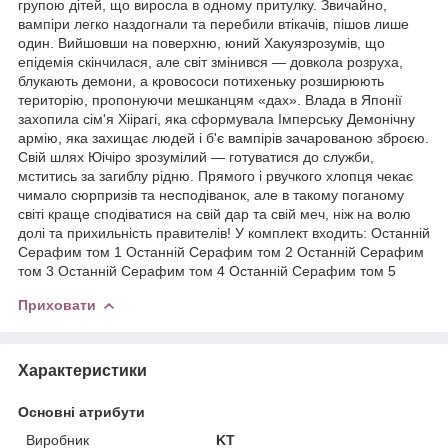
групою дітей, що виросла в одному притулку. Звичайно,
вампіри легко наздогнали та перебили втікачів, пішов лише
один. Вийшовши на поверхню, юний Хакуязрозумів, що
епідемія скінчилася, але світ змінився — довкола розруха,
блукають демони, а кровососи потихеньку розширюють
територію, пропонуючи мешканцям «дах». Влада в Японії
захопила сім'я Хіірагі, яка сформувала Імперську Демонічну
армію, яка захищає людей і б'є вампірів зачарованою зброєю.
Свій шлях Юічіро зрозумілий — готуватися до служби,
мститись за загиблу рідню. Прямого і рвучкого хлопця чекає
чимало сюрпризів та несподіванок, але в такому поганому
світі краще сподіватися на свій дар та свій меч, ніж на волю
долі та прихильність правителів! У комплект входить: Останній
Серафим том 1 Останній Серафим том 2 Останній Серафим
том 3 Останній Серафим том 4 Останній Серафим том 5
Приховати
Характеристики
Основні атрибути
Виробник
KT