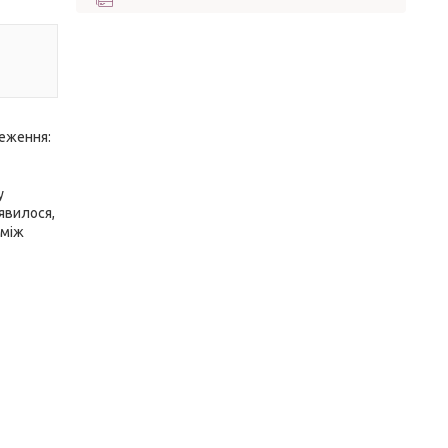
меження:
у
иявилося,
 між