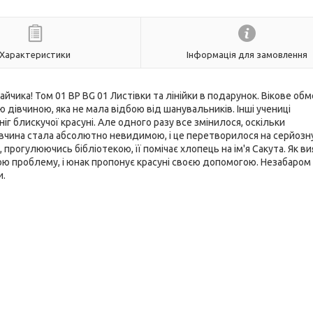
Характеристики
Інформація для замовлення
айчика! Том 01 ВР BG 01 Листівки та лінійки в подарунок. Вікове об
 дівчиною, яка не мала відбою від шанувальників. Інші учениці
ніг блискучої красуні. Але одного разу все змінилося, оскільки
івчина стала абсолютно невидимою, і це перетворилося на серйозн
 прогулюючись бібліотекою, її помічає хлопець на ім'я Сакута. Як в
вою проблему, і юнак пропонує красуні своєю допомогою. Незабаром
и.