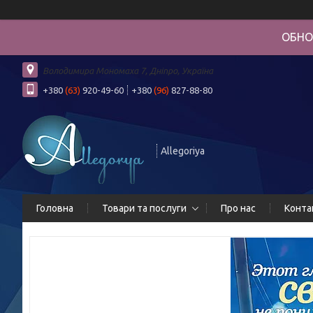
ОБНО
Володимира Мономаха 7, Дніпро, Україна
+380
(63)
920-49-60
+380
(96)
827-88-80
Allegoriya
Головна
Товари та послуги
Про нас
Конта