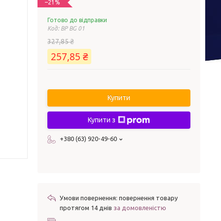
–21%
Готово до відправки
Код:
BP BG 01
327,85 ₴
257,85 ₴
Купити
Купити з
+380 (63) 920-49-60
повернення товару
протягом 14 днів
за домовленістю