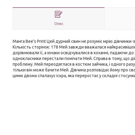
Опис
Манга Bee's Print Цей дурний свин не розуміє мрію дівчинки-з
Кількість сторінок: 178 Мей завжди вважалася найкрасивішою
дорівнювали її, а юнаки освідчувалися в коханні, падаючи до 
однокласники перестали помічати Мей. Справа в тому, що д
проблему. Мей переодяглася в костюм зайчика, і одного разу,
тільки він може бачити Мей. Дівчина розповідає йому про с
цими двома спалахує іскра, яка переростає у складні стосунк