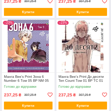
237,25
237,25
₴
₴
307,25 ₴
307,25 ₴
Купити
Купити
–23%
–23%
Манга Bee's Print Зона 6
Манга Bee's Print До десяти
Number 6 Том 05 ВР NM 05
Ten Count Том 01 ВР TC 01
Готово до відправки
Готово до відправки
237,25
237,25
₴
₴
307,25 ₴
307,25 ₴
Купити
Купити