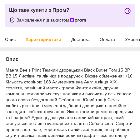
Що таке купити з Пром?
Замовлення під захистом
Опис
Характеристики
Доставка
Оплата
Умови 
Опис
Манга Bee's Print Темний дворецький Black Butler Том 15 ВР
BB 15 Листівки та лінійки в подарунок. Вікове обмеження: +16
Кількість сторінок: 168 Альтернативна Англія кінця XIX
століття, розкішний маєток графа Фантомхайв, дружна
компанія неквапливих слуг, над якими височить у всіх сенсах
цього слова бездоганний Себастьян. Юний граф Сіель
любить різні ігри, і численні здібності дворецького постійно
знаходять собі застосування. Яка ж таємниця між дворецьким
та Графом? Адже ці двоє уклали важливий контракт, який
стосується не лише кулінарних талантів Себастьяна. Секрети
правильного чаю, жорстокість італійської мафії, незграбність
слуги-новачка і навіть звички родичів графа— все по плечу