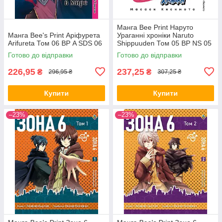
Манга Bee Print Наруто
Манга Bee's Print Аріфурета
Ураганні хроніки Naruto
Arifureta Том 06 ВР A SDS 06
Shippuuden Том 05 ВР NS 05
Готово до відправки
Готово до відправки
226,95
237,25
₴
₴
296,95 ₴
307,25 ₴
Купити
Купити
–23%
–23%