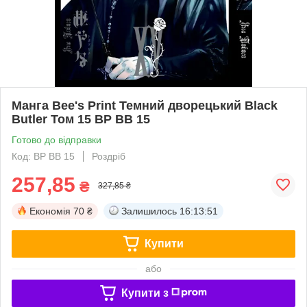
Манга Bee's Print Темний дворецький Black
Butler Том 15 ВР BB 15
Готово до відправки
Код: BP BB 15
Роздріб
257,85
₴
327,85 ₴
Економія
70 ₴
Залишилось
16:13:51
Купити
або
Купити з