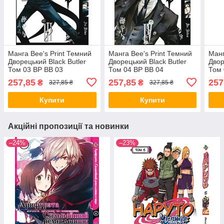
Манга Bee's Print Темний
Манга Bee's Print Темний
Манг
Дворецький Black Butler
Дворецький Black Butler
Двор
Том 03 BP BB 03
Том 04 BP BB 04
Том 
257,85
257,85
257
₴
₴
327,85 ₴
327,85 ₴
Купити
Купити
Акційні пропозиції та новинки
–24%
–23%