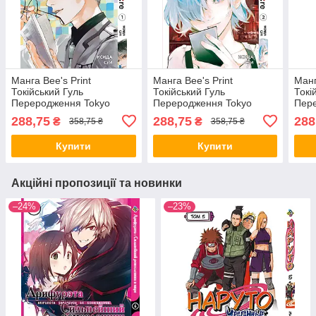
Манга Bee's Print
Манга Bee's Print
Манг
Токійський Гуль
Токійський Гуль
Токі
Переродження Tokyo
Переродження Tokyo
Пер
Ghoul:Re Том 01 BP TG
Ghoul:Re Том 02 BP TG
Ghou
288,75
288,75
288
₴
₴
358,75 ₴
358,75 ₴
RE 01
RE 02
RE 
Купити
Купити
Акційні пропозиції та новинки
–24%
–23%