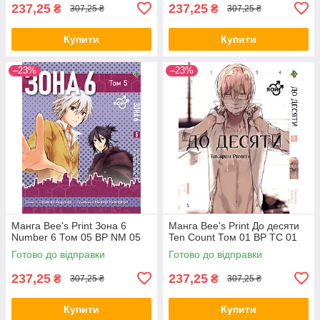
237,25
237,25
₴
₴
307,25 ₴
307,25 ₴
Купити
Купити
–23%
–23%
Манга Bee's Print Зона 6
Манга Bee's Print До десяти
Number 6 Том 05 ВР NM 05
Ten Count Том 01 ВР TC 01
Готово до відправки
Готово до відправки
237,25
237,25
₴
₴
307,25 ₴
307,25 ₴
Купити
Купити