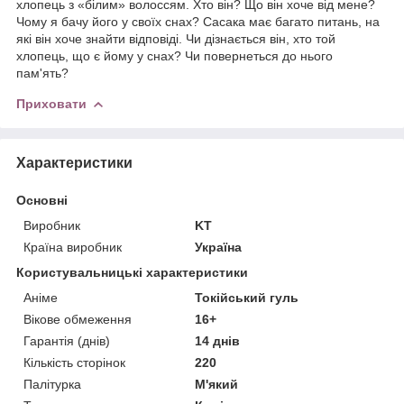
хлопець з «білим» волоссям. Хто він? Що він хоче від мене?
Чому я бачу його у своїх снах? Сасака має багато питань, на
які він хоче знайти відповіді. Чи дізнається він, хто той
хлопець, що є йому у снах? Чи повернеться до нього
пам'ять?
Приховати
Характеристики
Основні
Виробник
KT
Країна виробник
Україна
Користувальницькі характеристики
Аніме
Токійський гуль
Вікове обмеження
16+
Гарантія (днів)
14 днів
Кількість сторінок
220
Палітурка
М'який