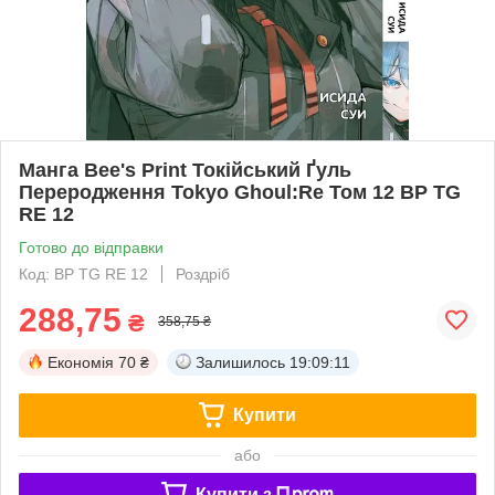
Манга Bee's Print Токійський Ґуль
Переродження Tokyo Ghoul:Re Том 12 BP TG
RE 12
Готово до відправки
Код: BP TG RE 12
Роздріб
288,75
₴
358,75 ₴
Економія
70 ₴
Залишилось
19:09:11
Купити
або
Купити з