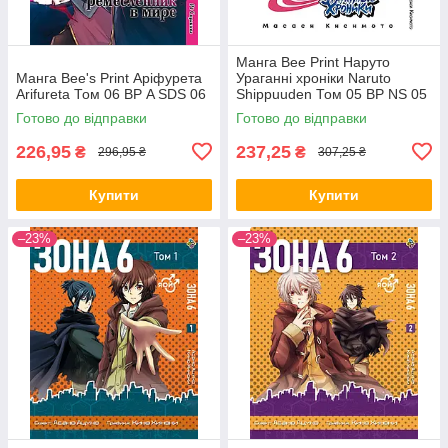
Манга Bee Print Наруто
Манга Bee's Print Аріфурета
Ураганні хроніки Naruto
Arifureta Том 06 ВР A SDS 06
Shippuuden Том 05 ВР NS 05
Готово до відправки
Готово до відправки
226,95
237,25
₴
₴
296,95 ₴
307,25 ₴
Купити
Купити
–23%
–23%