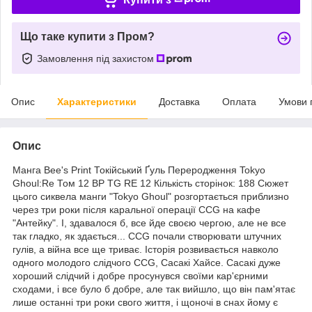
Що таке купити з Пром?
Замовлення під захистом
Опис
Характеристики
Доставка
Оплата
Умови 
Опис
Манга Bee's Print Токійський Ґуль Переродження Tokyo
Ghoul:Re Том 12 BP TG RE 12 Кількість сторінок: 188 Сюжет
цього сиквела манги "Tokyo Ghoul" розгортається приблизно
через три роки після каральної операції CCG на кафе
"Антейку". І, здавалося б, все йде своєю чергою, але не все
так гладко, як здається... CCG почали створювати штучних
гулів, а війна все ще триває. Історія розвивається навколо
одного молодого слідчого CCG, Сасакі Хайсе. Сасакі дуже
хороший слідчий і добре просунувся своїми кар'єрними
сходами, і все було б добре, але так вийшло, що він пам'ятає
лише останні три роки свого життя, і щоночі в снах йому є