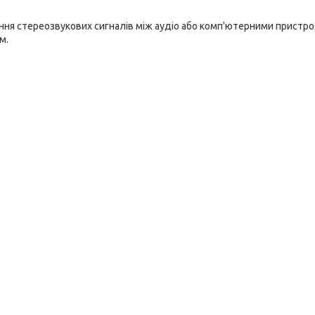
ання стереозвукових сигналів між аудіо або комп'ютерними пристр
м.