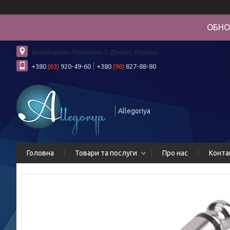
ОБНО
Володимира Мономаха 7, Дніпро, Україна
+380
(63)
920-49-60
+380
(96)
827-88-80
Allegoriya
Головна
Товари та послуги
Про нас
Конта