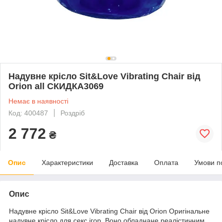
Надувне крісло Sit&Love Vibrating Chair від
Orion all СКИДКА3069
Немає в наявності
Код: 400487
Роздріб
2 772
₴
Опис
Характеристики
Доставка
Оплата
Умови п
Опис
Надувне крісло Sit&Love Vibrating Chair від Orion Оригінальне
надувне крісло для секс ігор. Воно обладнане реалістичним