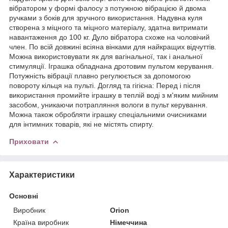
вібратором у формі фалосу з потужною вібрацією й двома
ручками з боків для зручного використання. Надувна куля
створена з міцного та міцного матеріалу, здатна витримати
навантаження до 100 кг. Дуло вібратора схоже на чоловічий
член. По всій довжині всіяна вінками для найкращих відчуттів.
Можна використовувати як для вагінальної, так і анальної
стимуляції. Іграшка обладнана дротовим пультом керування.
Потужність вібрації плавно регулюється за допомогою
повороту кільця на пульті. Догляд та гігієна: Перед і після
використання промийте іграшку в теплій воді з м'яким мийним
засобом, уникаючи потрапляння вологи в пульт керування.
Можна також обробляти іграшку спеціальними очисниками
для інтимних товарів, які не містять спирту.
Приховати
Характеристики
Основні
Виробник
Orion
Країна виробник
Німеччина