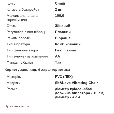
Колір
Синій
Кількість батарейок
2 шт.
Максимальна вага
100.0
користувача
Стать
Жіночий
Регулятор рівня вібрації
Плавний
Режим роботи
Вібрація
Тип вібратора
Комбінований
Тип фалоімітатора
Реалістичні
Тип елементів живлення
AA
Функція вібрації
Так
Користувальницькі характеристики
Матеріал
PVC (ПВХ)
Модель
Sit&Love Vibrating Chair
Розмір
діаметр крісла -45см,
довжина вібратора - 16 см,
діаметр - 4 см
Приховати