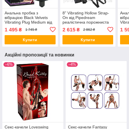
Анальна пробка з
8" Vibrating Hollow Strap-
Анал
вібрацією Black Velvets
On від Pipedream
вібр
Vibrating Plug Medium від
реалістична порожниста
Vibr
Orion all СКІДКА all
страплоротез all
Orion
1 495
2 615
1 5
₴
₴
1 745 ₴
2 862 ₴
СКИДКА1092
СКИДКА339
СКИ
Купити
Купити
Акційні пропозиції та новинки
–6%
–4%
Секс-качели Loveswing
Секс-качели Fantasy