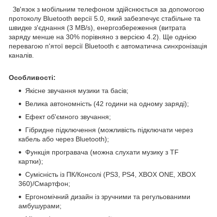
Зв'язок з мобільним телефоном здійснюється за допомогою
протоколу Bluetooth версії 5.0, який забезпечує стабільне та
швидке з'єднання (3 MB/s), енергозбереження (витрата
заряду менше на 30% порівняно з версією 4.2). Ще однією
перевагою п'ятої версії Bluetooth є автоматична синхронізація
каналів.
Особливості:
Якісне звучання музики та басів;
Велика автономність (42 години на одному заряді);
Ефект об'ємного звучання;
Гібридне підключення (можливість підключати через
кабель або через Bluetooth);
Функція програвача (можна слухати музику з TF
картки);
Сумісність із ПК/Консолі (PS3, PS4, XBOX ONE, XBOX
360)/Смартфон;
Ергономічний дизайн із зручними та регульованими
амбушурами;