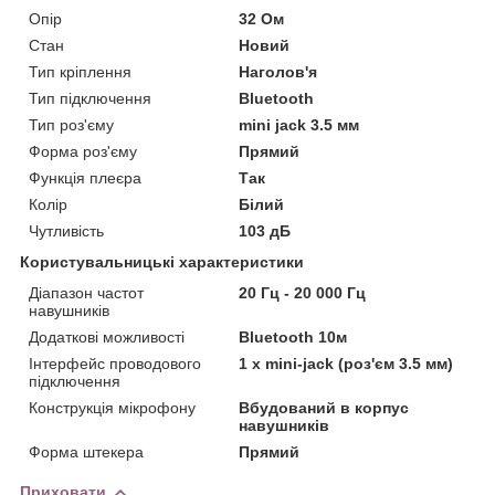
Опір
32 Ом
Стан
Новий
Тип кріплення
Наголов'я
Тип підключення
Bluetooth
Тип роз'єму
mini jack 3.5 мм
Форма роз'єму
Прямий
Функція плеєра
Так
Колір
Білий
Чутливість
103 дБ
Користувальницькі характеристики
Діапазон частот
20 Гц - 20 000 Гц
навушників
Додаткові можливості
Bluetooth 10м
Інтерфейс проводового
1 x mini-jack (роз'єм 3.5 мм)
підключення
Конструкція мікрофону
Вбудований в корпус
навушників
Форма штекера
Прямий
Приховати