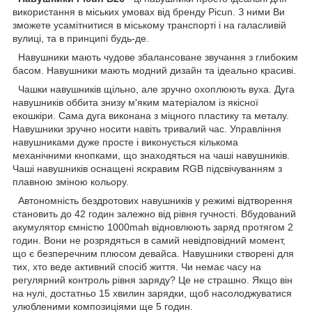
використання в міських умовах від бренду Picun. З ними Ви
зможете усамітнитися в міському транспорті і на галасливій
вулиці, та в принципі будь-де.
Навушники мають чудове збалансоване звучання з глибоким
басом. Навушники мають модний дизайн та ідеально красиві.
Чашки навушників щільно, але зручно охоплюють вуха. Дуга
навушників оббита знизу м'яким матеріалом із якісної
екошкіри. Сама дуга виконана з міцного пластику та металу.
Навушники зручно носити навіть тривалий час. Управління
навушниками дуже просте і виконується кількома
механічними кнопками, що знаходяться на чаші навушників.
Чаші навушників оснащені яскравим RGB підсвічуванням з
плавною зміною кольору.
Автономність бездротових навушників у режимі відтворення
становить до 42 годин залежно від рівня гучності. Вбудований
акумулятор ємністю 1000mah відновлюють заряд протягом 2
годин. Вони не розрядяться в самий невідповідний момент,
що є безперечним плюсом девайса. Навушники створені для
тих, хто веде активний спосіб життя. Чи немає часу на
регулярний контроль рівня заряду? Це не страшно. Якщо він
на нулі, достатньо 15 хвилин зарядки, щоб насолоджуватися
улюбленими композиціями ще 5 годин.