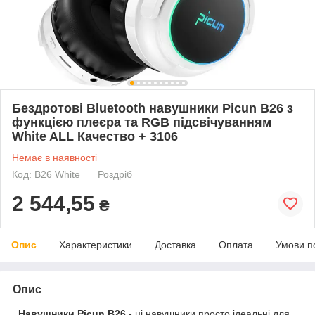
Бездротові Bluetooth навушники Picun B26 з
функцією плеєра та RGB підсвічуванням
White ALL Качество + 3106
Немає в наявності
Код: B26 White
Роздріб
2 544,55
₴
Опис
Характеристики
Доставка
Оплата
Умови п
Опис
Навушники Picun B26
- ці навушники просто ідеальні для