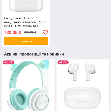
Бездротові Bluetooth
навушники з боксом Picun
W16B TWS White ALL
Качество + 2256
720,35
₴
870,35 ₴
Купити
Акційні пропозиції та новинки
–17%
–17%