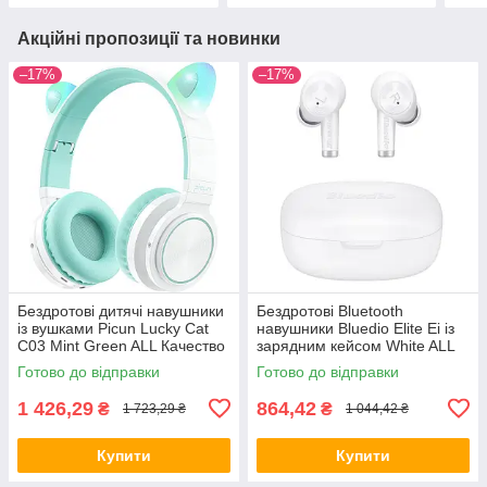
Акційні пропозиції та новинки
–17%
–17%
Бездротові дитячі навушники
Бездротові Bluetooth
із вушками Picun Lucky Cat
навушники Bluedio Elite Ei із
С03 Mint Green ALL Качество
зарядним кейсом White ALL
+ 2344
Качество + 2802
Готово до відправки
Готово до відправки
1 426,29
864,42
₴
₴
1 723,29 ₴
1 044,42 ₴
Купити
Купити