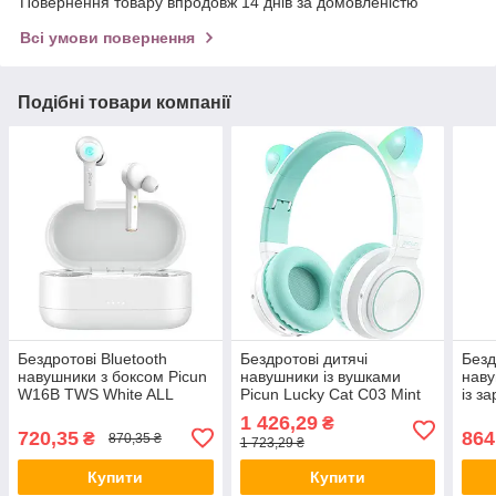
Повернення товару впродовж 14 днів за домовленістю
Всі умови повернення
Подібні товари компанії
Бездротові Bluetooth
Бездротові дитячі
Безд
навушники з боксом Picun
навушники із вушками
наву
W16B TWS White ALL
Picun Lucky Cat С03 Mint
із з
Качество + 2256
Green ALL Качество +
ALL 
1 426,29
₴
2344
720,35
864
₴
870,35 ₴
1 723,29 ₴
Купити
Купити