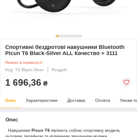
Спортивні бездротові навушники Bluetooth
Picun T6 Black-Silver ALL Качество + 3111
Немає в наявності
Код: T6 Black-Silver
Роздріб
1 696,36
₴
Опис
Характеристики
Доставка
Оплата
Умови п
Опис
Навушники
Picun T6
являють собою спортивну модель
чудовим дизайном та відмінним звучанням музики.