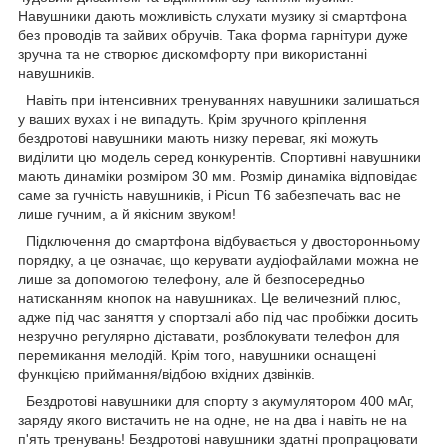
Навушники дають можливість слухати музику зі смартфона
без проводів та зайвих обручів. Така форма гарнітури дуже
зручна та не створює дискомфорту при використанні
навушників.
Навіть при інтенсивних тренуваннях навушники залишаться
у ваших вухах і не випадуть. Крім зручного кріплення
бездротові навушники мають низку переваг, які можуть
виділити цю модель серед конкурентів. Спортивні навушники
мають динаміки розміром 30 мм. Розмір динаміка відповідає
саме за гучність навушників, і Picun T6 забезпечать вас не
лише гучним, а й якісним звуком!
Підключення до смартфона відбувається у двосторонньому
порядку, а це означає, що керувати аудіофайлами можна не
лише за допомогою телефону, але й безпосередньо
натисканням кнопок на навушниках. Це величезний плюс,
адже під час заняття у спортзалі або під час пробіжки досить
незручно регулярно діставати, розблокувати телефон для
перемикання мелодій. Крім того, навушники оснащені
функцією приймання/відбою вхідних дзвінків.
Бездротові навушники для спорту з акумулятором 400 мАг,
заряду якого вистачить не на одне, не на два і навіть не на
п'ять тренувань! Бездротові навушники здатні пропрацювати