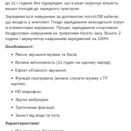
до 11-ї години без підзарядки, що в рази скорочує кількість
ваших походів до зарядного пристрою.
Заряджаються навушники за допомогою microUSB кабелю,
що входить у комплект. Гніздо заряджання знаходиться поруч
із елементами керування. Процес заряджання спортивних
бездротових навушників не триватиме багато часу. Всього 2
години і акумулятор навушників заряджений на 100%.
Особливості:
Якісне звучання музики та басів;
Велика автономність (11 годин на одному заряді);
Ефект об'ємного звучання;
Функція програвача (можна слухати музику з TF
картки);
HD мікрофон;
Зручні амбушури;
Триточкова фіксація;
Захист від води та поту.
Характеристики:
Підключення: Бездротові;