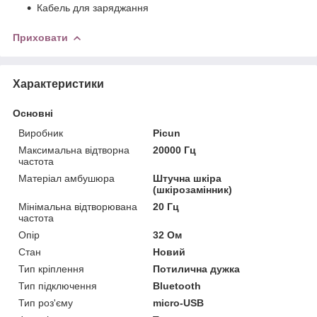
Кабель для заряджання
Приховати
Характеристики
Основні
Виробник
Picun
Максимальна відтворна
20000 Гц
частота
Матеріал амбушюра
Штучна шкіра
(шкірозамінник)
Мінімальна відтворювана
20 Гц
частота
Опір
32 Ом
Стан
Новий
Тип кріплення
Потилична дужка
Тип підключення
Bluetooth
Тип роз'єму
micro-USB