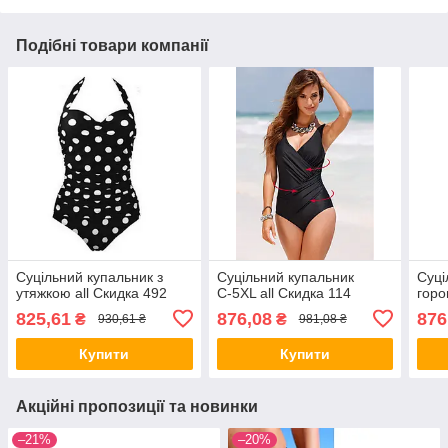
Подібні товари компанії
Суцільний купальник з
Суцільний купальник
Суці
утяжкою all Скидка 492
С-5ХL all Скидка 114
горо
825,61
876,08
876
₴
₴
930,61 ₴
981,08 ₴
Купити
Купити
Акційні пропозиції та новинки
–21%
–20%