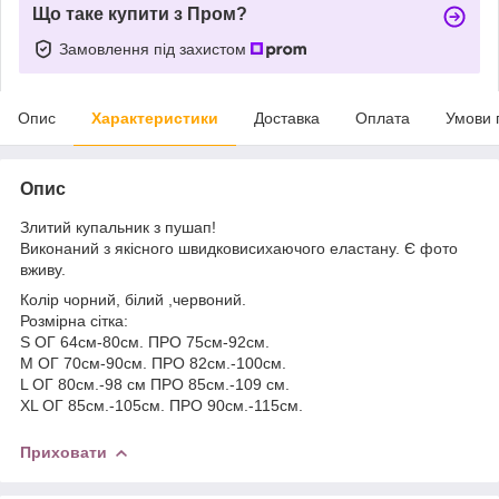
Що таке купити з Пром?
Замовлення під захистом
Опис
Характеристики
Доставка
Оплата
Умови 
Опис
Злитий купальник з пушап!
Виконаний з якісного швидковисихаючого еластану. Є фото
вживу.
Колір чорний, білий ,червоний.
Розмірна сітка:
S ОГ 64см-80см. ПРО 75см-92см.
M ОГ 70см-90см. ПРО 82см.-100см.
L ОГ 80см.-98 см ПРО 85см.-109 см.
XL ОГ 85см.-105см. ПРО 90см.-115см.
Приховати