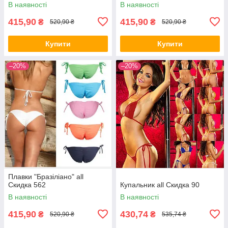
В наявності
В наявності
415,90
415,90
₴
₴
520,90 ₴
520,90 ₴
Купити
Купити
–20%
–20%
Плавки "Бразіліано" all
Скидка 562
Купальник all Скидка 90
В наявності
В наявності
415,90
430,74
₴
₴
520,90 ₴
535,74 ₴