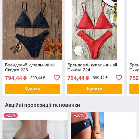
Брендовий купальник all
Брендовий купальник all
Брен
Скидка 223
Скидка 224
Скид
794,44
794,44
752
₴
₴
899,44 ₴
899,44 ₴
Купити
Купити
Акційні пропозиції та новинки
–21%
–20%