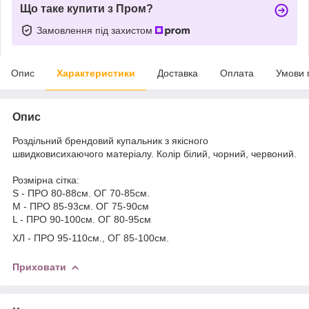
Що таке купити з Пром?
Замовлення під захистом
Опис
Характеристики
Доставка
Оплата
Умови 
Опис
Роздільний брендовий купальник з якісного
швидковисихаючого матеріалу. Колір білий, чорний, червоний.
Розмірна сітка:
S - ПРО 80-88см. ОГ 70-85см.
M - ПРО 85-93см. ОГ 75-90см
L - ПРО 90-100см. ОГ 80-95см
ХЛ - ПРО 95-110см., ОГ 85-100см.
Приховати