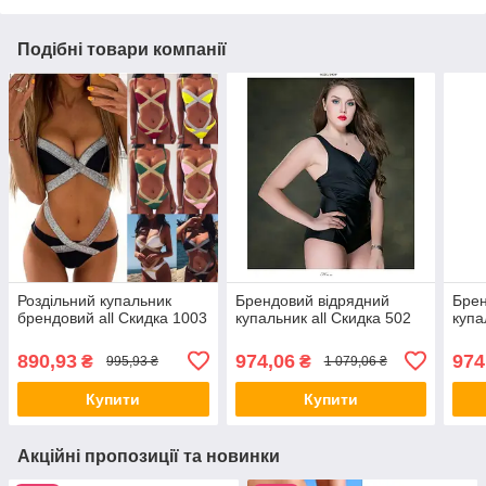
Подібні товари компанії
Роздільний купальник
Брендовий відрядний
Брен
брендовий all Скидка 1003
купальник all Скидка 502
купа
890,93
974,06
974
₴
₴
995,93 ₴
1 079,06 ₴
Купити
Купити
Акційні пропозиції та новинки