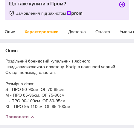
Що таке купити з Пром?
Замовлення під захистом
Опис
Характеристики
Доставка
Оплата
Умови 
Опис
Роздільний брендовий купальник з якісного
швидковисихаючого еластану. Колір в наявності чорний.
Склад: поліамід, еластан.
Розмірна сітка:
S - ПРО 80-90см. ОГ 70-85см.
M - ПРО 85-96см. ОГ 75-90см
L - ПРО 90-100см. ОГ 80-95см
XL - ПРО 95-110см. ОГ 85-100см.
Приховати