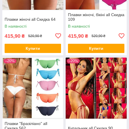
Плавки жіночі, бікіні all Скидка
Плавки жіночі all Скидка 64
109
В наявності
В наявності
415,90
415,90
₴
₴
520,90 ₴
520,90 ₴
Купити
Купити
–20%
–20%
Плавки "Бразіліано" all
Скидка 562
Купальник all Скидка 90