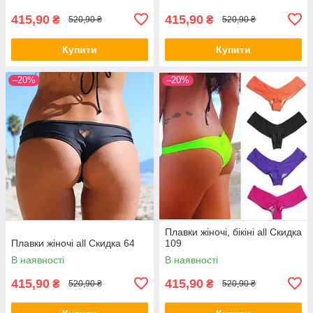
415,90
415,90
₴
₴
520,90 ₴
520,90 ₴
Купити
Купити
–20%
–20%
Плавки жіночі, бікіні all Скидка
Плавки жіночі all Скидка 64
109
В наявності
В наявності
415,90
415,90
₴
₴
520,90 ₴
520,90 ₴