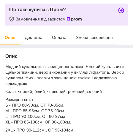
Що таке купити з Пром?
Замовлення під захистом
Опис
Доставка
Оплата
Умови повернення
Опис
Модний купальник із завищеною талією. Якісний купальник з
щільної тканини, верх виконаний у вигляді ліфа-топа. Верх з
пушапом. Низ - плавки з завищеною талією і додатковою
підкладкою.
Колір: чорний, білий, червоний, рожевий,зелений.
Розмірна сітка:
S - ПРО 80-90см. ОГ 70-85см.
M - ПРО 85-96см. ОГ 75-90см
L - ПРО 90-100см. ОГ 80-97см
XL - ПРО 85-106см. ОГ 90-100см.
2ХL - ПРО 90-112см., ОГ 95-104см.