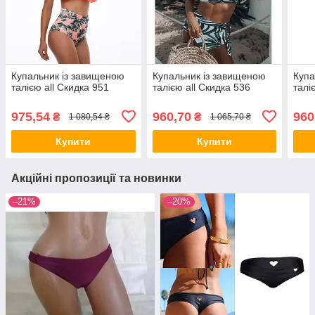
Купальник із завищеною
Купальник із завищеною
Купа
талією all Скидка 951
талією all Скидка 536
талі
975,54
960,70
960
₴
₴
1 080,54 ₴
1 065,70 ₴
Купити
Купити
Акційні пропозиції та новинки
–21%
–20%