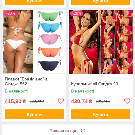
Купити
Купити
–20%
–20%
Плавки "Бразіліано" all
Скидка 562
Купальник all Скидка 90
В наявності
В наявності
415,90
430,74
₴
₴
520,90 ₴
535,74 ₴
Купити
Купити
Показати ще