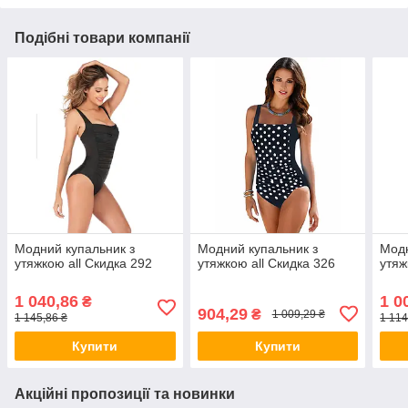
Подібні товари компанії
Модний купальник з
Модний купальник з
Модн
утяжкою all Скидка 292
утяжкою all Скидка 326
утяж
1 040,86
1 0
₴
904,29
₴
1 009,29 ₴
1 145,86 ₴
1 114
Купити
Купити
Акційні пропозиції та новинки