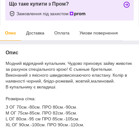
Що таке купити з Пром?
Замовлення під захистом
Опис
Доставка
Оплата
Умови повернення
Опис
Модний відрядний купальник. Чудово приховує зайву животик
за рахунок спеціального крою! Є съмные бретельки.
Виконаний з якісного швидковисихаючого еластану. Колір в
наявності чорний, блідо-рожевий, жовтий,малиновий.
В купальнику є вкладиші.
Розмірна сітка:
З ОГ 70см.-80см. ПРО 80см.-90см.
M ОГ 75см-85см. ПРО 82см.-95см.
L ОГ 80см.-95 см ПРО 85см.-105см.
XL ОГ 90см.-100см. ПРО 90см.-110см.