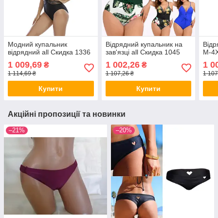
Модний купальник
Відрядний купальник на
Відр
відрядний all Скидка 1336
зав'язці all Скидка 1045
М-4Х
1 009,69
1 002,26
1 0
₴
₴
1 114,69 ₴
1 107,26 ₴
1 107
Купити
Купити
Акційні пропозиції та новинки
–21%
–20%