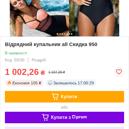
Відрядний купальник all Скидка 950
В наявності
Код: 50/30
Роздріб
1 002,26
₴
1 107,26 ₴
Економія
105 ₴
Залишилось
17:00:29
Купити
або
Купити з