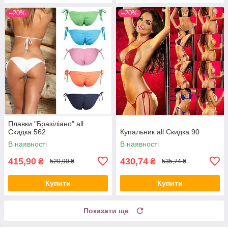
–20%
–20%
Плавки "Бразіліано" all
Скидка 562
Купальник all Скидка 90
В наявності
В наявності
415,90
430,74
₴
₴
520,90 ₴
535,74 ₴
Купити
Купити
Показати ще