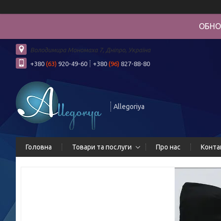
ОБНО
Володимира Мономаха 7, Дніпро, Україна
+380
(63)
920-49-60
+380
(96)
827-88-80
Allegoriya
Головна
Товари та послуги
Про нас
Конта