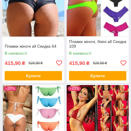
Плавки жіночі, бікіні all Скидка
Плавки жіночі all Скидка 64
109
В наявності
В наявності
415,90
415,90
₴
₴
520,90 ₴
520,90 ₴
Купити
Купити
–20%
–20%