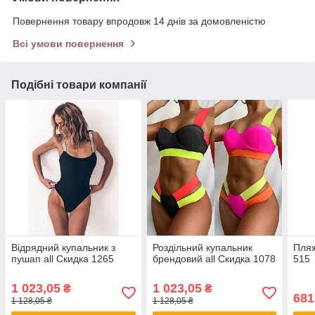
Повернення товару впродовж 14 днів за домовленістю
Всі умови повернення
Подібні товари компанії
Відрядний купальник з
Роздільний купальник
Пляж
пушап all Скидка 1265
брендовий all Скидка 1078
515
1 023,05
1 023,05
₴
₴
681
1 128,05 ₴
1 128,05 ₴