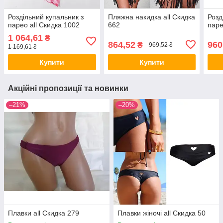
Роздільний купальник з
Пляжна накидка all Скидка
Розд
парео all Скидка 1002
662
паре
1 064,61
₴
864,52
960
₴
969,52 ₴
1 169,61 ₴
Купити
Купити
Акційні пропозиції та новинки
–21%
–20%
Плавки all Скидка 279
Плавки жіночі all Скидка 50