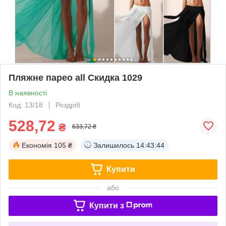
Пляжне парео all Скидка 1029
В наявності
Код: 13/18
Роздріб
528,72
₴
633,72 ₴
Економія
105 ₴
Залишилось
14:43:44
Купити
або
Купити з