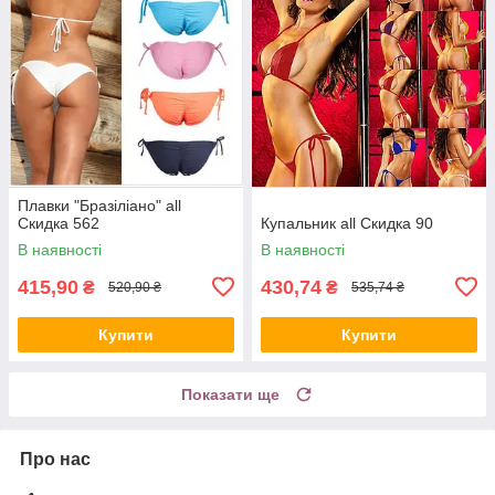
Плавки "Бразіліано" all
Скидка 562
Купальник all Скидка 90
В наявності
В наявності
415,90
430,74
₴
₴
520,90 ₴
535,74 ₴
Купити
Купити
Показати ще
Про нас