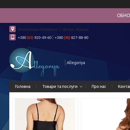
ОБНО
Володимира Мономаха 7, Дніпро, Україна
+380
(63)
920-49-60
+380
(96)
827-88-80
Allegoriya
Головна
Товари та послуги
Про нас
Конта