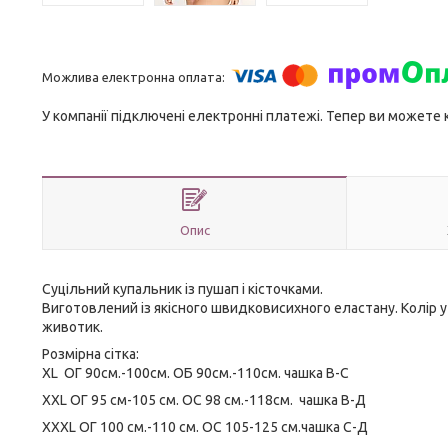
У компанії підключені електронні платежі. Тепер ви можете
Опис
Суцільний купальник із пушап і кісточками.
Виготовлений із якісного швидковисихного еластану. Колір у 
животик.
Розмірна сітка:
XL ОГ 90см.-100см. ОБ 90см.-110см. чашка В-С
XXL ОГ 95 см-105 см. ОС 98 см.-118см. чашка В-Д
XXXL ОГ 100 см.-110 см. ОС 105-125 см.чашка С-Д