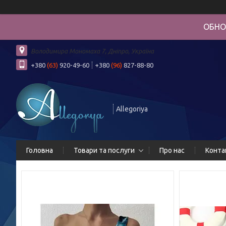
ОБНО
Володимира Мономаха 7, Дніпро, Україна
+380
(63)
920-49-60
+380
(96)
827-88-80
Allegoriya
Головна
Товари та послуги
Про нас
Конта