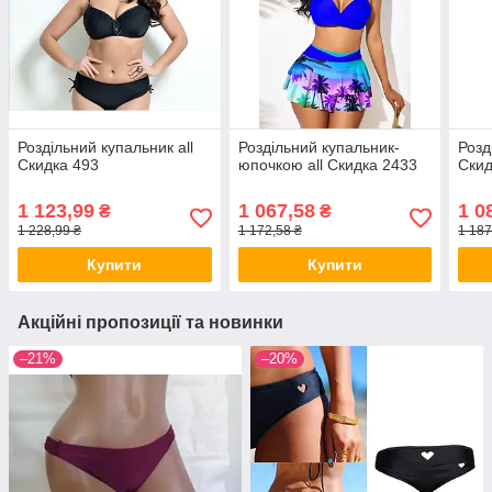
Роздільний купальник all
Роздільний купальник-
Розд
Скидка 493
юпочкою all Скидка 2433
Скид
1 123,99
1 067,58
1 0
₴
₴
1 228,99 ₴
1 172,58 ₴
1 187
Купити
Купити
Акційні пропозиції та новинки
–21%
–20%