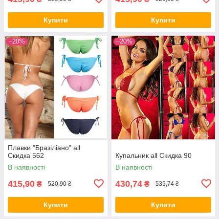
Купити
Купити
–20%
–20%
Плавки "Бразіліано" all
Скидка 562
Купальник all Скидка 90
В наявності
В наявності
415,90
430,74
₴
₴
520,90 ₴
535,74 ₴
Купити
Купити