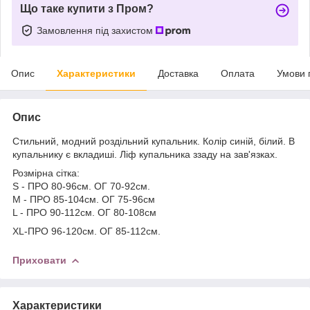
Що таке купити з Пром?
Замовлення під захистом
Опис
Характеристики
Доставка
Оплата
Умови 
Опис
Стильний, модний роздільний купальник. Колір синій, білий. В
купальнику є вкладиші. Ліф купальника ззаду на зав'язках.
Розмірна сітка:
S - ПРО 80-96см. ОГ 70-92см.
M - ПРО 85-104см. ОГ 75-96см
L - ПРО 90-112см. ОГ 80-108см
ХL-ПРО 96-120см. ОГ 85-112см.
Приховати
Характеристики