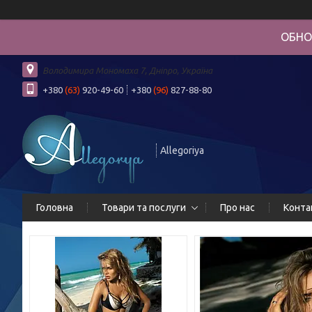
ОБНО
Володимира Мономаха 7, Дніпро, Україна
+380
(63)
920-49-60
+380
(96)
827-88-80
Allegoriya
Головна
Товари та послуги
Про нас
Конта