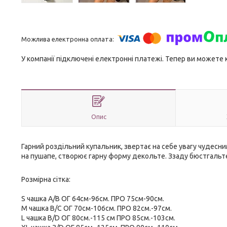
У компанії підключені електронні платежі. Тепер ви можете
Опис
Гарний роздільний купальник, звертає на себе увагу чудес
на пушапе, створює гарну форму декольте. Ззаду бюстгальтер 
Розмірна сітка:
S чашка A/B ОГ 64см-96см. ПРО 75см-90см.
M чашка B/C ОГ 70см-106см. ПРО 82см.-97см.
L чашка B/D ОГ 80см.-115 см ПРО 85см.-103см.