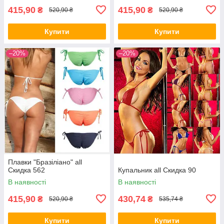
415,90
415,90
₴
₴
520,90 ₴
520,90 ₴
Купити
Купити
–20%
–20%
Плавки "Бразіліано" all
Скидка 562
Купальник all Скидка 90
В наявності
В наявності
415,90
430,74
₴
₴
520,90 ₴
535,74 ₴
Купити
Купити