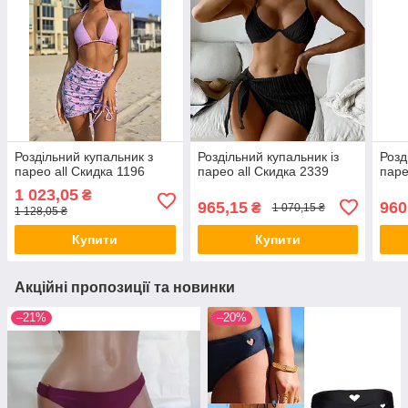
Роздільний купальник з
Роздільний купальник із
Розд
парео all Скидка 1196
парео all Скидка 2339
паре
1 023,05
₴
965,15
960
₴
1 070,15 ₴
1 128,05 ₴
Купити
Купити
Акційні пропозиції та новинки
–21%
–20%