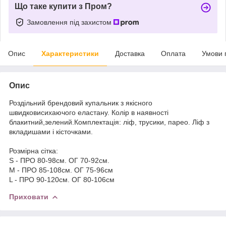
Що таке купити з Пром?
Замовлення під захистом
Опис
Характеристики
Доставка
Оплата
Умови 
Опис
Роздільний брендовий купальник з якісного
швидковисихаючого еластану. Колір в наявності
блакитний,зелений.Комплектація: ліф, трусики, парео. Ліф з
вкладишами і кісточками.
Розмірна сітка:
S - ПРО 80-98см. ОГ 70-92см.
M - ПРО 85-108см. ОГ 75-96см
L - ПРО 90-120см. ОГ 80-106см
Приховати