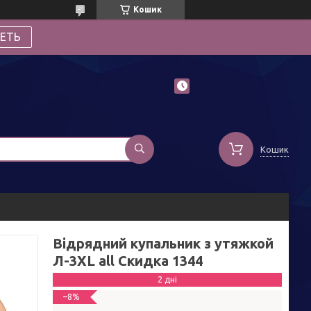
Кошик
ЕТЬ
Кошик
Відрядний купальник з утяжкой
Л-3ХL all Скидка 1344
2 дні
–8%