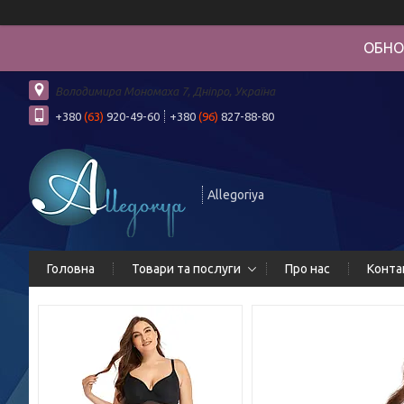
ОБНО
Володимира Мономаха 7, Дніпро, Україна
+380
(63)
920-49-60
+380
(96)
827-88-80
Allegoriya
Головна
Товари та послуги
Про нас
Конта