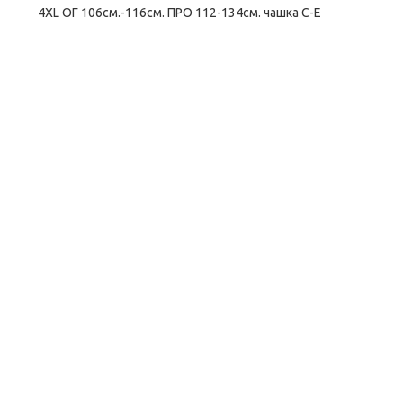
4XL ОГ 106см.-116см. ПРО 112-134см. чашка С-Е