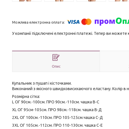
У компанії підключені електронні платежі. Тепер ви можете
Опис
Купальник з пушап і кісточками.
Виконаний з якісного швидковисихаючого еластану. Колір в н
Розмірна сітка:
L ОГ 90см.-100см. ПРО 90см.-110см. чашка В-С
XL ОГ 95см-105см. ПРО 98см.-118см. чашка В-Д
2XL ОГ 100см.-110см. ПРО 105-125см.чашка С-Д
3XL ОГ 105см.-112см. ПРО 110-130см. чашка С-Е