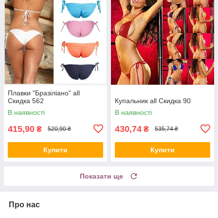
Плавки "Бразіліано" all
Скидка 562
Купальник all Скидка 90
В наявності
В наявності
415,90
430,74
₴
₴
520,90 ₴
535,74 ₴
Купити
Купити
Показати ще
Про нас