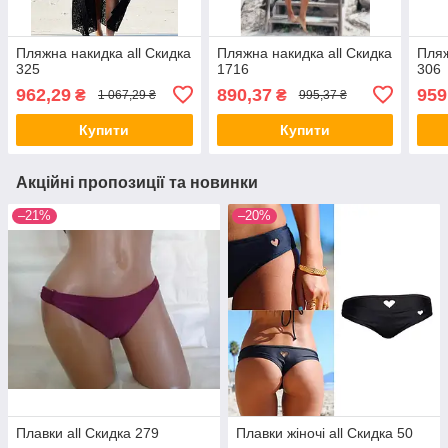
Пляжна накидка all Скидка
Пляжна накидка all Скидка
Пляж
325
1716
306
962,29
890,37
959
₴
₴
1 067,29 ₴
995,37 ₴
Купити
Купити
Акційні пропозиції та новинки
–21%
–20%
Плавки all Скидка 279
Плавки жіночі all Скидка 50