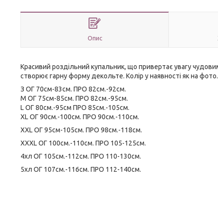
Опис
Красивий роздільний купальник, що привертає увагу чудови
створює гарну форму декольте. Колір у наявності як на фото.
З ОГ 70см-83см. ПРО 82см.-92см.
M ОГ 75см-85см. ПРО 82см.-95см.
L ОГ 80см.-95см ПРО 85см.-105см.
XL ОГ 90см.-100см. ПРО 90см.-110см.
XXL ОГ 95см-105см. ПРО 98см.-118см.
XXXL ОГ 100см.-110см. ПРО 105-125см.
4хл ОГ 105см.-112см. ПРО 110-130см.
5хл ОГ 107см.-116см. ПРО 112-140см.