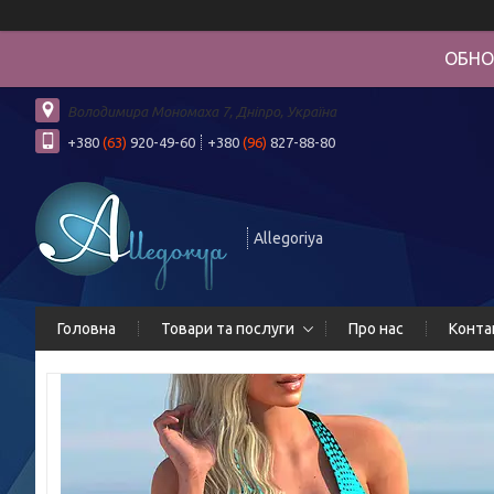
ОБНО
Володимира Мономаха 7, Дніпро, Україна
+380
(63)
920-49-60
+380
(96)
827-88-80
Allegoriya
Головна
Товари та послуги
Про нас
Конта